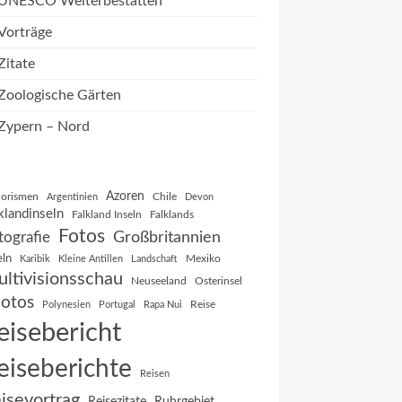
UNESCO Welterbestätten
Vorträge
Zitate
Zoologische Gärten
Zypern – Nord
Azoren
orismen
Chile
Argentinien
Devon
klandinseln
Falkland Inseln
Falklands
Fotos
Großbritannien
tografie
eln
Mexiko
Karibik
Kleine Antillen
Landschaft
ltivisionsschau
Neuseeland
Osterinsel
otos
Reise
Polynesien
Portugal
Rapa Nui
eisebericht
eiseberichte
Reisen
isevortrag