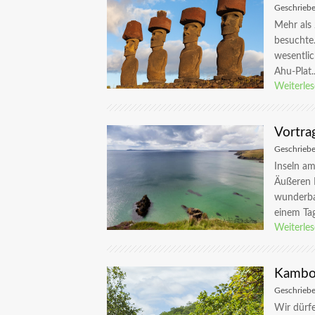
Geschrieb
Mehr als 
besuchte.
wesentli
Ahu-Plat..
Weiterle
Vortra
Geschrieb
Inseln am
Äußeren H
wunderbar
einem Tag
Weiterle
Kambod
Geschrieb
Wir dürfe