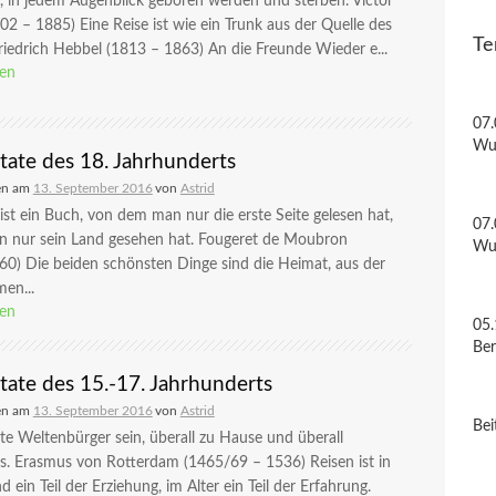
t, in jedem Augenblick geboren werden und sterben. Victor
2 – 1885) Eine Reise ist wie ein Trunk aus der Quelle des
Te
riedrich Hebbel (1813 – 1863) An die Freunde Wieder e...
sen
07.
Wu
itate des 18. Jahrhunderts
en am
13. September 2016
von
Astrid
ist ein Buch, von dem man nur die erste Seite gelesen hat,
07.
 nur sein Land gesehen hat. Fougeret de Moubron
Wu
0) Die beiden schönsten Dinge sind die Heimat, aus der
en...
sen
05.
Be
itate des 15.-17. Jahrhunderts
en am
13. September 2016
von
Astrid
Bei
e Weltenbürger sein, überall zu Hause und überall
s. Erasmus von Rotterdam (1465/69 – 1536) Reisen ist in
d ein Teil der Erziehung, im Alter ein Teil der Erfahrung.