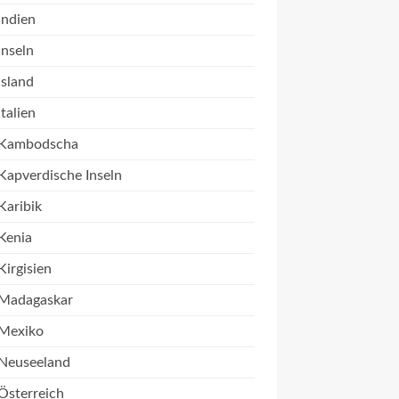
Indien
Inseln
Island
Italien
Kambodscha
Kapverdische Inseln
Karibik
Kenia
Kirgisien
Madagaskar
Mexiko
Neuseeland
Österreich