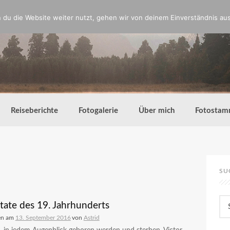
du die Website weiter nutzt, gehen wir von deinem Einverständnis aus
Reiseberichte
Fotogalerie
Über mich
Fotostam
SU
Su
itate des 19. Jahrhunderts
nac
en am
13. September 2016
von
Astrid