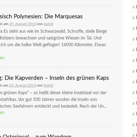
sisch Polynesien: Die Marquesas
en am
29. August 2016
von
Astrid
 Es sieht aus wie im Schwarzwald. Schroffe, steile Berge
lhölzern bewachsen und sattgrüne Wiesen im Tal. Und
 ich um die halbe Welt geflogen! 16000 Kilometer. Etwas
sen
g: Die Kapverden – Inseln des grünen Kaps
en am
23. August 2016
von
Astrid
es grünen Kaps“ – so heißt dieser kleine Inselstaat vor der
tafrikas. Vor gut 500 Jahren wurden die Inseln von
ischen Seefahrern entdeckt und besiedelt. Nach der Un...
sen