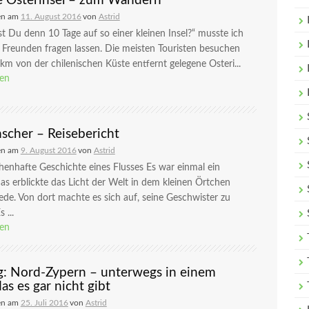
e Osterinsel – zum Wandern
en am
11. August 2016
von
Astrid
st Du denn 10 Tage auf so einer kleinen Insel?“ musste ich
Freunden fragen lassen. Die meisten Touristen besuchen
km von der chilenischen Küste entfernt gelegene Osteri...
sen
scher – Reisebericht
en am
9. August 2016
von
Astrid
enhafte Geschichte eines Flusses Es war einmal ein
as erblickte das Licht der Welt in dem kleinen Örtchen
de. Von dort machte es sich auf, seine Geschwister zu
 ...
sen
g: Nord-Zypern – unterwegs in einem
as es gar nicht gibt
en am
25. Juli 2016
von
Astrid