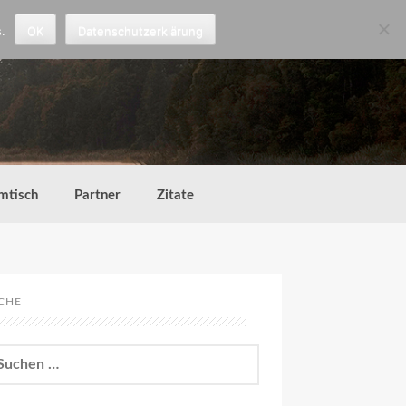
.
OK
Datenschutzerklärung
mtisch
Partner
Zitate
CHE
chen
h: