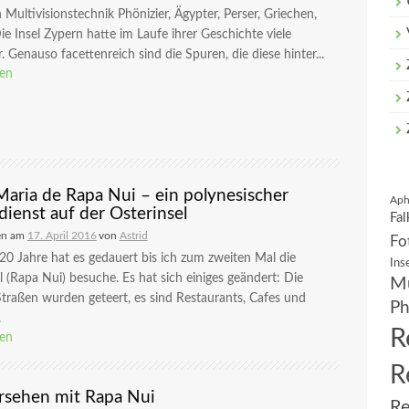
n Multivisionstechnik Phönizier, Ägypter, Perser, Griechen,
e Insel Zypern hatte im Laufe ihrer Geschichte viele
. Genauso facettenreich sind die Spuren, die diese hinter...
sen
Maria de Rapa Nui – ein polynesischer
Aph
dienst auf der Osterinsel
Fal
en am
17. April 2016
von
Astrid
Fo
20 Jahre hat es gedauert bis ich zum zweiten Mal die
Ins
l (Rapa Nui) besuche. Es hat sich einiges geändert: Die
Mu
traßen wurden geteert, es sind Restaurants, Cafes und
Ph
.
R
sen
R
sehen mit Rapa Nui
Re