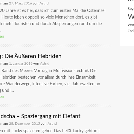
en am
27. März 2016
von
Astrid
Sey
20 Jahre ist es her, dass ich zum ersten Mal die Osterinsel
W
 Heute leben doppelt so viele Menschen dort, es gibt
ch mehr Touristen und durch Absperrungen rund um die
Wan
.
Zoo
sen
g: Die Äußeren Hebriden
en am
1. Januar 2016
von
Astrid
 Rand des Meeres Vortrag in Multivisionstechnik Die
ebriden bestechen vor allem durch ihre Einsamkeit,
e Wanderwege, intensive Farben, vier Jahreszeiten an
 und l...
sen
scha – Spaziergang mit Elefant
en am
28. Dezember 2015
von
Astrid
n mit Lucky spazieren gehen Das heißt Lucky geht mit