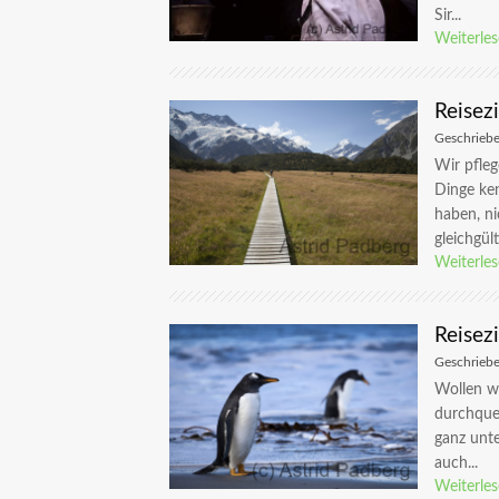
Sir...
Weiterle
Reisez
Geschrieb
Wir pfle
Dinge ke
haben, ni
gleichgült
Weiterle
Reisezi
Geschrieb
Wollen wi
durchquer
ganz unt
auch...
Weiterle