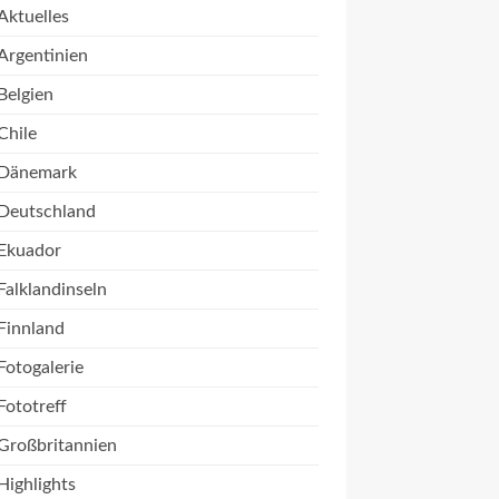
Aktuelles
Argentinien
Belgien
Chile
Dänemark
Deutschland
Ekuador
Falklandinseln
Finnland
Fotogalerie
Fototreff
Großbritannien
Highlights