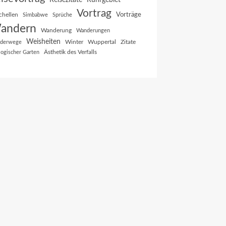
Reisezitate
Ruhrgebiet
Vortrag
Vorträge
chellen
Simbabwe
Sprüche
andern
Wanderung
Wanderungen
Weisheiten
Winter
Wuppertal
Zitate
derwege
Ästhetik des Verfalls
logischer Garten