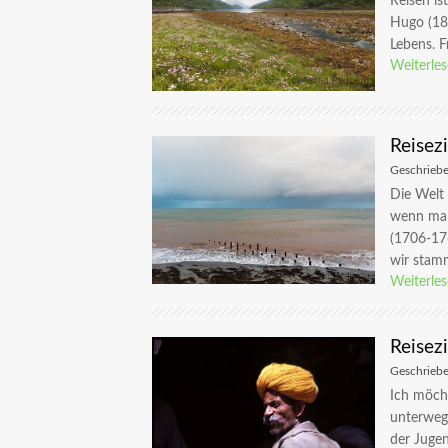
Reisen is
Hugo (180
Lebens. F
Weiterle
Reisez
Geschrieb
Die Welt 
wenn man
(1706-176
wir stamm
Weiterle
Reisez
Geschrieb
Ich möcht
unterweg
der Jugen