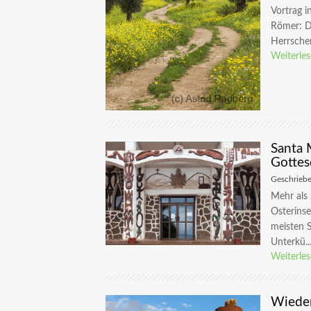
Vortrag i
Römer: Di
Herrscher
Weiterle
Santa 
Gottes
Geschrieb
Mehr als 
Osterinse
meisten S
Unterkü..
Weiterle
Wieder