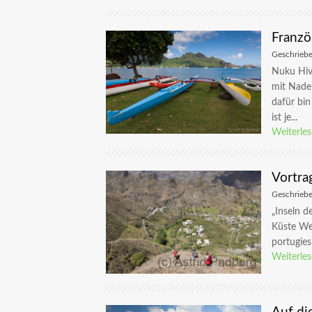
Franzö
Geschrieb
Nuku Hiva
mit Nade
dafür bin
ist je...
Weiterle
Vortra
Geschrieb
„Inseln d
Küste Wes
portugies
Weiterle