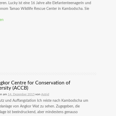
eren. Lucky ist eine 16 Jahre alte Elefantenteenagerin und
Phnom Tamao Wildlife Rescue Center in Kambodscha. Sie
sen
gkor Centre for Conservation of
ersity (ACCB)
en am
14. Dezember 2015
von
Astrid
utz und Auffangstation Ich reiste nach Kambodscha um
elanlage von Angkor Wat zu sehen. Zugegeben, die
lage ist beeindruckend, aber mindestens genauso