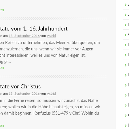
sen
itate vom 1.-16. Jahrhundert
en am
13. September 2016
von
Astrid
gen Reisen zu unternehmen, das Meer zu überqueren, um
nnenzulernen, die uns, wenn wir sie immer vor Augen
cht interessieren, weil es uns von Natur eigen ist,
ig ge...
sen
tate vor Christus
en am
13. September 2016
von
Astrid
r in die Ferne reisen, so müssen wir zunächst das Nahe
en; wollen wir in die Höhe hinaufsteigen, so müssen wir
en damit beginnen. Konfuzius (551-479 v.Chr.) Wohin du
sen