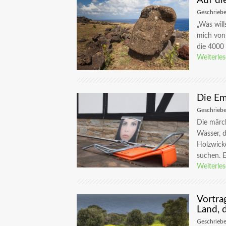
Auf di
Geschrieb
„Was will
mich von 
die 4000 
Weiterle
Die Em
Geschrieb
Die märch
Wasser, d
Holzwicke
suchen. Es
Weiterle
Vortra
Land, d
Geschrieb