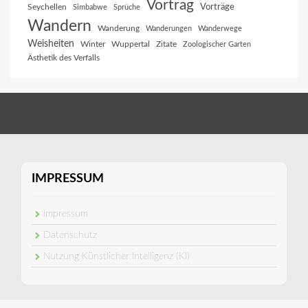
Vortrag
Vorträge
Seychellen
Simbabwe
Sprüche
Wandern
Wanderung
Wanderungen
Wanderwege
Weisheiten
Winter
Wuppertal
Zitate
Zoologischer Garten
Ästhetik des Verfalls
IMPRESSUM
Impressum
Datenschutz
Nutzung Künstlicher Intelligenz (KI)