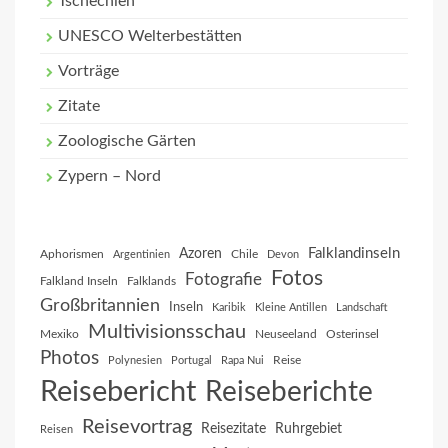
Tschechien
UNESCO Welterbestätten
Vorträge
Zitate
Zoologische Gärten
Zypern – Nord
Falklandinseln
Azoren
Aphorismen
Chile
Argentinien
Devon
Fotos
Fotografie
Falkland Inseln
Falklands
Großbritannien
Inseln
Karibik
Kleine Antillen
Landschaft
Multivisionsschau
Mexiko
Neuseeland
Osterinsel
Photos
Reise
Polynesien
Portugal
Rapa Nui
Reisebericht
Reiseberichte
Reisevortrag
Reisezitate
Ruhrgebiet
Reisen