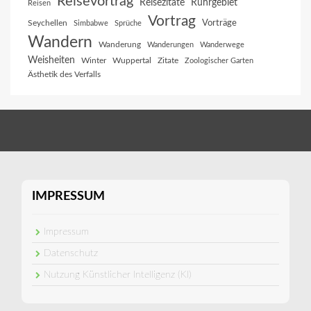
Reisevortrag
Reisezitate
Ruhrgebiet
Reisen
Vortrag
Vorträge
Seychellen
Simbabwe
Sprüche
Wandern
Wanderung
Wanderungen
Wanderwege
Weisheiten
Winter
Wuppertal
Zitate
Zoologischer Garten
Ästhetik des Verfalls
IMPRESSUM
Impressum
Datenschutz
Nutzung Künstlicher Intelligenz (KI)