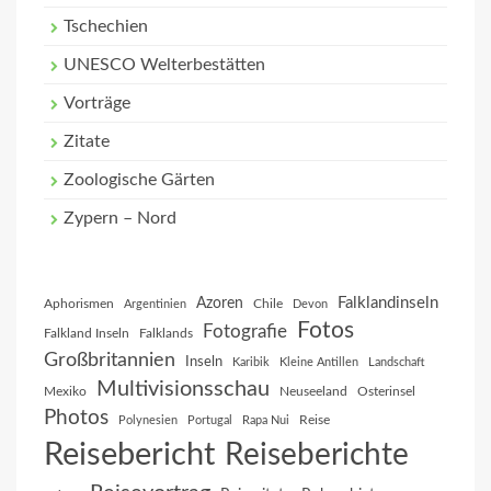
Tschechien
UNESCO Welterbestätten
Vorträge
Zitate
Zoologische Gärten
Zypern – Nord
Falklandinseln
Azoren
Aphorismen
Chile
Argentinien
Devon
Fotos
Fotografie
Falkland Inseln
Falklands
Großbritannien
Inseln
Karibik
Kleine Antillen
Landschaft
Multivisionsschau
Mexiko
Neuseeland
Osterinsel
Photos
Reise
Polynesien
Portugal
Rapa Nui
Reisebericht
Reiseberichte