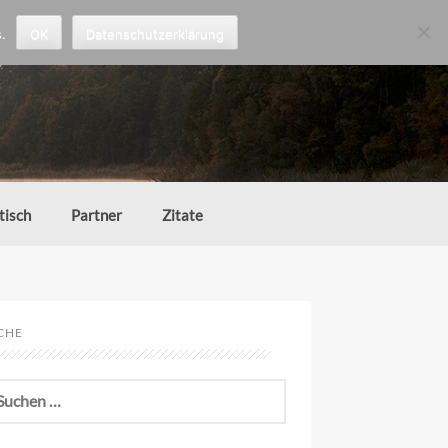
.
OK
Datenschutzerklärung
tisch
Partner
Zitate
CHE
chen
h: