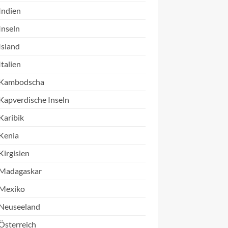
Indien
Inseln
Island
Italien
Kambodscha
Kapverdische Inseln
Karibik
Kenia
Kirgisien
Madagaskar
Mexiko
Neuseeland
Österreich