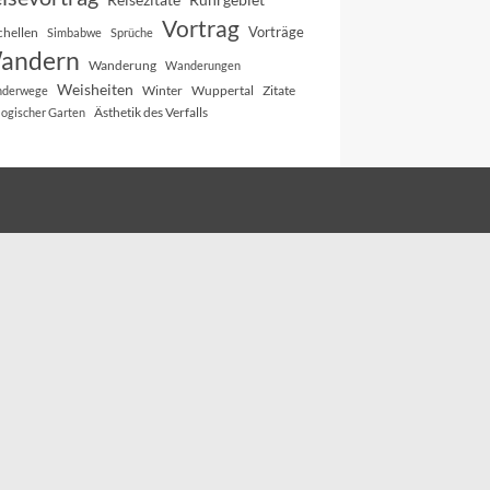
Vortrag
Vorträge
chellen
Simbabwe
Sprüche
andern
Wanderung
Wanderungen
Weisheiten
Winter
Wuppertal
Zitate
derwege
Ästhetik des Verfalls
logischer Garten