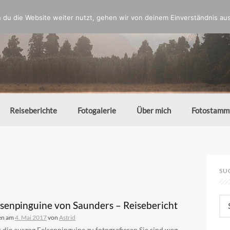
du die Website weiter nutzt, gehen wir von deinem Einverständnis aus
Reiseberichte
Fotogalerie
Über mich
Fotostamm
SU
Su
lsenpinguine von Saunders – Reisebericht
nac
en am
4. Mai 2017
von
Astrid
 die auszog Felsenpinguine zu fotografieren Sie sind weg.