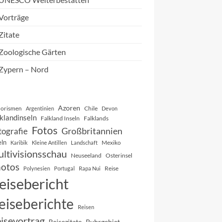
Vorträge
Zitate
Zoologische Gärten
Zypern – Nord
Azoren
orismen
Chile
Argentinien
Devon
klandinseln
Falkland Inseln
Falklands
Fotos
Großbritannien
tografie
eln
Mexiko
Karibik
Kleine Antillen
Landschaft
ltivisionsschau
Neuseeland
Osterinsel
otos
Reise
Polynesien
Portugal
Rapa Nui
eisebericht
eiseberichte
Reisen
isevortrag
Reisezitate
Ruhrgebiet