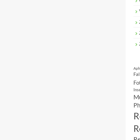
Aph
Fal
Fo
Ins
Mu
Ph
R
R
Re