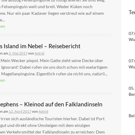
n Felsenpinguin weit und breit. Weder Küken noch
Te
e. Nur ein paar Kadaver liegen verstreut wie auf einem
...
sen
07.
Wu
s Island im Nebel – Reisebericht
en am
2. Mai 2017
von
Astrid
 Mein Wecker piepst. Mein Gatte zieht seine Decke über
07.
Wu
 Ignorant! Dabei rufen sie uns doch schon mit eselartigem
 Magellanpinguine. Eigentlich rufen sie nicht uns, natürli...
sen
05.
Be
tephens – Kleinod auf den Falklandinseln
en am
12. April 2017
von
Astrid
Bei
rirren sich ausländische Touristen hierher. Dabei ist Port
 gut und direkt ohne Umsteigen mit dem einzigen
hen Verkehrsmittel der Falklandinseln zu erreichen: Dem