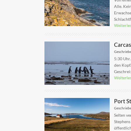
Alle. Kei
Erwachsen
Schlachtfe
Weiterle
Carcas
Geschrieb
5:30 Uhr.
den Kopf.
Geschrei:
Weiterle
Port S
Geschrieb
Selten ve
Stephens
öffentlic