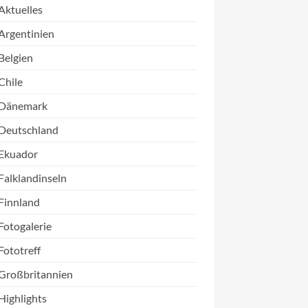
Aktuelles
Argentinien
Belgien
Chile
Dänemark
Deutschland
Ekuador
Falklandinseln
Finnland
Fotogalerie
Fototreff
Großbritannien
Highlights