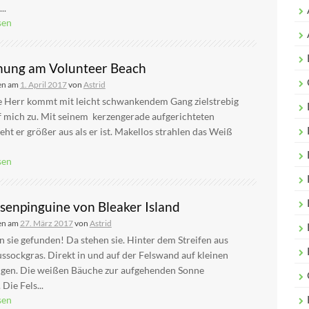
..
sen
ung am Volunteer Beach
en am
1. April 2017
von
Astrid
e Herr kommt mit leicht schwankendem Gang zielstrebig
f mich zu. Mit seinem kerzengerade aufgerichteten
eht er größer aus als er ist. Makellos strahlen das Weiß
sen
lsenpinguine von Bleaker Island
en am
27. März 2017
von
Astrid
 sie gefunden! Da stehen sie. Hinter dem Streifen aus
sockgras. Direkt in und auf der Felswand auf kleinen
gen. Die weißen Bäuche zur aufgehenden Sonne
 Die Fels...
sen