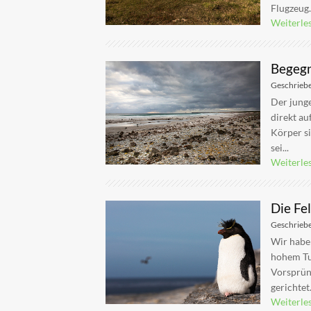
Flugzeug..
Weiterle
Begegn
Geschrieb
Der jung
direkt au
Körper si
sei...
Weiterle
Die Fe
Geschrieb
Wir haben
hohem Tus
Vorsprün
gerichtet.
Weiterle