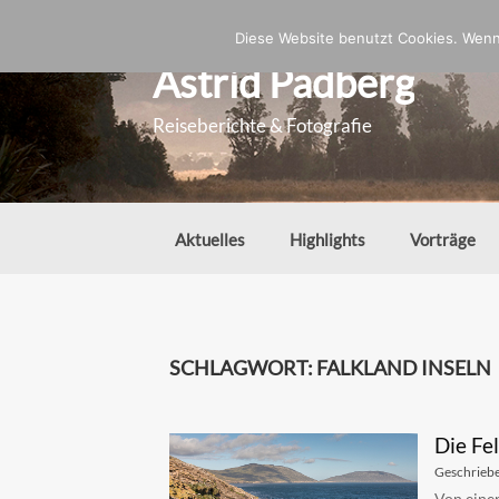
Zum
Inhalt
Diese Website benutzt Cookies. Wenn 
springen
Astrid Padberg
Reiseberichte & Fotografie
Aktuelles
Highlights
Vorträge
SCHLAGWORT:
FALKLAND INSELN
Die Fe
Geschrieb
Von einer