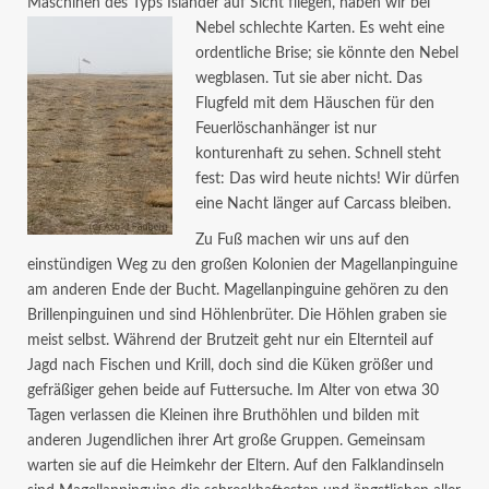
Maschinen des Typs Islander auf Sicht fliegen, haben wir bei
Nebel schlechte Karten.
Es weht eine
ordentliche Brise; sie könnte den Nebel
wegblasen. Tut sie aber nicht. Das
Flugfeld mit dem Häuschen für den
Feuerlöschanhänger ist nur
konturenhaft zu sehen. Schnell steht
fest: Das wird heute nichts! Wir dürfen
eine Nacht länger auf Carcass bleiben.
Zu Fuß machen wir uns auf den
einstündigen Weg zu den großen Kolonien der Magellanpinguine
am anderen Ende der Bucht. Magellanpinguine gehören zu den
Brillenpinguinen und sind Höhlenbrüter. Die Höhlen graben sie
meist selbst. Während der Brutzeit geht nur ein Elternteil auf
Jagd nach Fischen und Krill, doch sind die Küken größer und
gefräßiger gehen beide auf Futtersuche. Im Alter von etwa 30
Tagen verlassen die Kleinen ihre Bruthöhlen und bilden mit
anderen Jugendlichen ihrer Art große Gruppen. Gemeinsam
warten sie auf die Heimkehr der Eltern. Auf den Falklandinseln