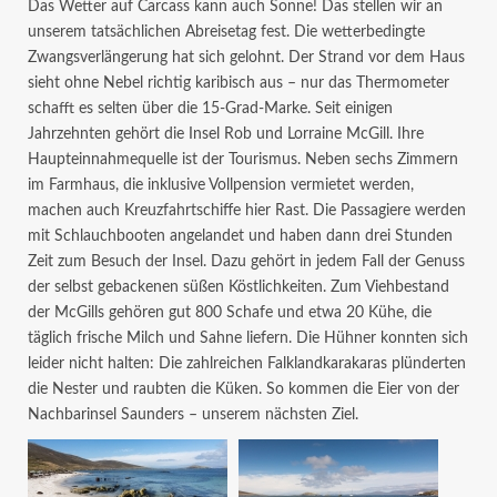
Das Wetter auf Carcass kann auch Sonne! Das stellen wir an
unserem tatsächlichen Abreisetag fest. Die wetterbedingte
Zwangsverlängerung hat sich gelohnt. Der Strand vor dem Haus
sieht ohne Nebel richtig karibisch aus – nur das Thermometer
schafft es selten über die 15-Grad-Marke. Seit einigen
Jahrzehnten gehört die Insel Rob und Lorraine McGill. Ihre
Haupteinnahmequelle ist der Tourismus. Neben sechs Zimmern
im Farmhaus, die inklusive Vollpension vermietet werden,
machen auch Kreuzfahrtschiffe hier Rast. Die Passagiere werden
mit Schlauchbooten angelandet und haben dann drei Stunden
Zeit zum Besuch der Insel. Dazu gehört in jedem Fall der Genuss
der selbst gebackenen süßen Köstlichkeiten. Zum Viehbestand
der McGills gehören gut 800 Schafe und etwa 20 Kühe, die
täglich frische Milch und Sahne liefern. Die Hühner konnten sich
leider nicht halten: Die zahlreichen Falklandkarakaras plünderten
die Nester und raubten die Küken. So kommen die Eier von der
Nachbarinsel Saunders – unserem nächsten Ziel.