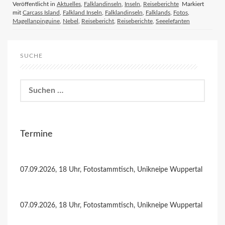
Veröffentlicht in
Aktuelles
,
Falklandinseln
,
Inseln
,
Reiseberichte
Markiert
mit
Carcass Island
,
Falkland Inseln
,
Falklandinseln
,
Falklands
,
Fotos
,
Magellanpinguine
,
Nebel
,
Reisebericht
,
Reiseberichte
,
Seeelefanten
SUCHE
Suchen
nach:
Termine
07.09.2026, 18 Uhr, Fotostammtisch, Unikneipe Wuppertal
07.09.2026, 18 Uhr, Fotostammtisch, Unikneipe Wuppertal