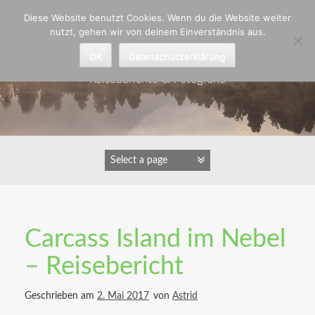
Zum
Diese Website benutzt Cookies. Wenn du die Website weiter
Inhalt
nutzt, gehen wir von deinem Einverständnis aus.
springen
Astrid Padberg
OK
Datenschutzerklärung
Reiseberichte & Fotografie
Carcass Island im Nebel
– Reisebericht
Geschrieben am
2. Mai 2017
von
Astrid