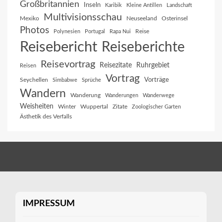
Großbritannien
Inseln
Karibik
Kleine Antillen
Landschaft
Multivisionsschau
Mexiko
Neuseeland
Osterinsel
Photos
Reise
Polynesien
Portugal
Rapa Nui
Reisebericht
Reiseberichte
Reisevortrag
Reisezitate
Ruhrgebiet
Reisen
Vortrag
Vorträge
Seychellen
Simbabwe
Sprüche
Wandern
Wanderung
Wanderungen
Wanderwege
Weisheiten
Winter
Wuppertal
Zitate
Zoologischer Garten
Ästhetik des Verfalls
IMPRESSUM