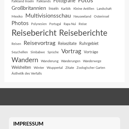
Fotos
Fotografie
Falkland Inseln
Falklands
Großbritannien
Inseln
Karibik
Kleine Antillen
Landschaft
Multivisionsschau
Mexiko
Neuseeland
Osterinsel
Photos
Reise
Polynesien
Portugal
Rapa Nui
Reisebericht
Reiseberichte
Reisevortrag
Reisezitate
Ruhrgebiet
Reisen
Vortrag
Vorträge
Seychellen
Simbabwe
Sprüche
Wandern
Wanderung
Wanderungen
Wanderwege
Weisheiten
Winter
Wuppertal
Zitate
Zoologischer Garten
Ästhetik des Verfalls
IMPRESSUM