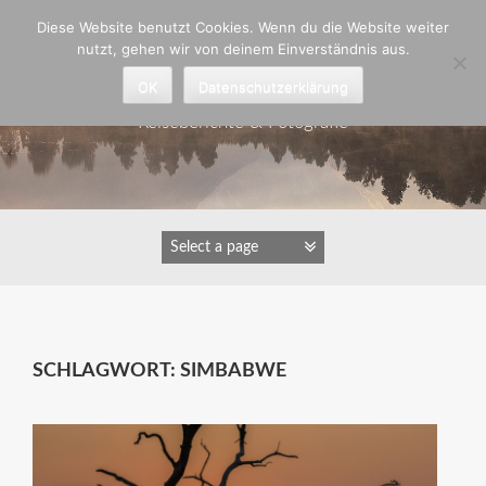
Zum
Diese Website benutzt Cookies. Wenn du die Website weiter
Inhalt
nutzt, gehen wir von deinem Einverständnis aus.
springen
Astrid Padberg
OK
Datenschutzerklärung
Reiseberichte & Fotografie
SCHLAGWORT:
SIMBABWE