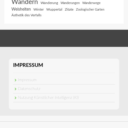
Wandern
Wanderung
Wanderungen
Wanderwege
Weisheiten
Winter
Wuppertal
Zitate
Zoologischer Garten
Ästhetik des Verfalls
IMPRESSUM
Impressum
Datenschutz
Nutzung Künstlicher Intelligenz (KI)