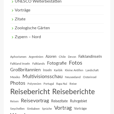
UNESCO Welterbestätten
Vorträge
Zitate
Zoologische Gärten
Zypern – Nord
Falklandinseln
Azoren
Aphorismen
Chile
Argentinien
Devon
Fotos
Fotografie
Falkland Inseln
Falklands
Großbritannien
Inseln
Karibik
Kleine Antillen
Landschaft
Multivisionsschau
Mexiko
Neuseeland
Osterinsel
Photos
Reise
Polynesien
Portugal
Rapa Nui
Reisebericht
Reiseberichte
Reisevortrag
Reisezitate
Ruhrgebiet
Reisen
Vortrag
Vorträge
Seychellen
Simbabwe
Sprüche