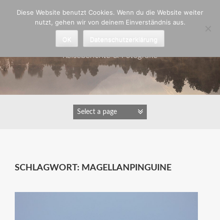
Zum
Diese Website benutzt Cookies. Wenn du die Website weiter
Inhalt
nutzt, gehen wir von deinem Einverständnis aus.
springen
Astrid Padberg
OK
Datenschutzerklärung
Reiseberichte & Fotografie
SCHLAGWORT:
MAGELLANPINGUINE