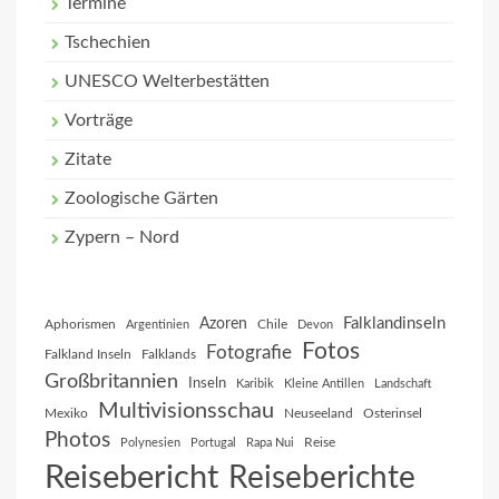
Termine
Tschechien
UNESCO Welterbestätten
Vorträge
Zitate
Zoologische Gärten
Zypern – Nord
Falklandinseln
Azoren
Aphorismen
Chile
Argentinien
Devon
Fotos
Fotografie
Falkland Inseln
Falklands
Großbritannien
Inseln
Karibik
Kleine Antillen
Landschaft
Multivisionsschau
Mexiko
Neuseeland
Osterinsel
Photos
Reise
Polynesien
Portugal
Rapa Nui
Reisebericht
Reiseberichte