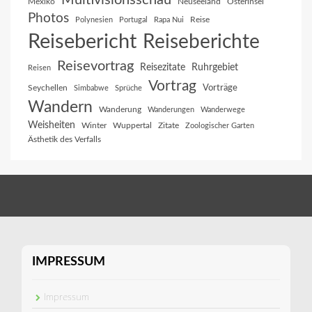
Multivisionsschau
Mexiko
Neuseeland
Osterinsel
Photos
Reise
Polynesien
Portugal
Rapa Nui
Reisebericht
Reiseberichte
Reisevortrag
Reisezitate
Ruhrgebiet
Reisen
Vortrag
Vorträge
Seychellen
Simbabwe
Sprüche
Wandern
Wanderung
Wanderungen
Wanderwege
Weisheiten
Winter
Wuppertal
Zitate
Zoologischer Garten
Ästhetik des Verfalls
IMPRESSUM
Impressum