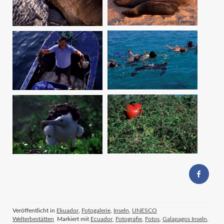
Veröffentlicht in
Ekuador
,
Fotogalerie
,
Inseln
,
UNESCO
Welterbestätten
Markiert mit
Ecuador
,
Fotografie
,
Fotos
,
Galapagos Inseln
,