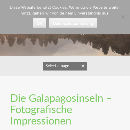
Zum
Diese Website benutzt Cookies. Wenn du die Website weiter
Inhalt
nutzt, gehen wir von deinem Einverständnis aus.
springen
Astrid Padberg
OK
Datenschutzerklärung
Reiseberichte & Fotografie
Die Galapagosinseln –
Fotografische
Impressionen