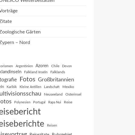
UNESCO Welterbestätten
Vorträge
Zitate
Zoologische Gärten
Zypern – Nord
Azoren
orismen
Chile
Argentinien
Devon
klandinseln
Falkland Inseln
Falklands
Fotos
Großbritannien
tografie
eln
Mexiko
Karibik
Kleine Antillen
Landschaft
ltivisionsschau
Neuseeland
Osterinsel
otos
Reise
Polynesien
Portugal
Rapa Nui
eisebericht
eiseberichte
Reisen
isevortrag