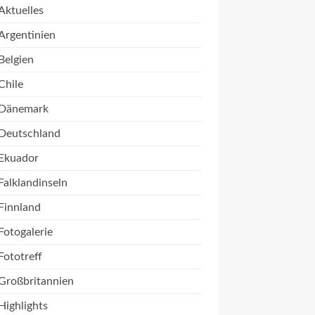
Aktuelles
Argentinien
Belgien
Chile
Dänemark
Deutschland
Ekuador
Falklandinseln
Finnland
Fotogalerie
Fototreff
Großbritannien
Highlights