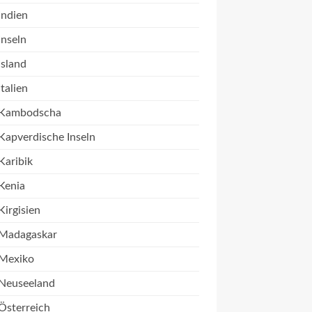
Indien
Inseln
Island
Italien
Kambodscha
Kapverdische Inseln
Karibik
Kenia
Kirgisien
Madagaskar
Mexiko
Neuseeland
Österreich