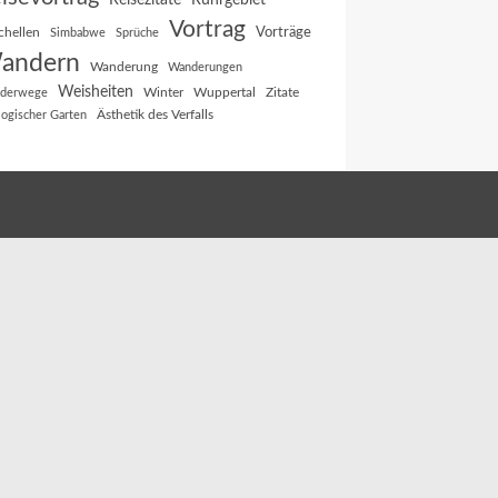
Reisezitate
Ruhrgebiet
Vortrag
Vorträge
chellen
Simbabwe
Sprüche
andern
Wanderung
Wanderungen
Weisheiten
Winter
Wuppertal
Zitate
derwege
Ästhetik des Verfalls
logischer Garten