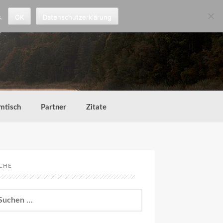
.
OK
Datenschutzerklärung
mtisch
Partner
Zitate
CHE
chen
h: