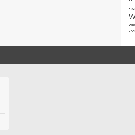
Sey
W
Wan
Zoo