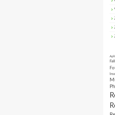
Aph
Fal
Fo
Ins
Mu
Ph
R
R
Re