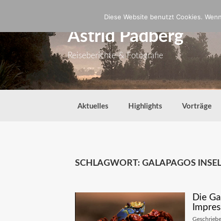
Zum
Inhalt
Diese Website benutzt Cookies. Wenn 
springen
Astrid Padberg
Reiseberichte & Fotografie
Aktuelles
Highlights
Vorträge
SCHLAGWORT:
GALAPAGOS INSE
Die Ga
Impres
Geschrieb