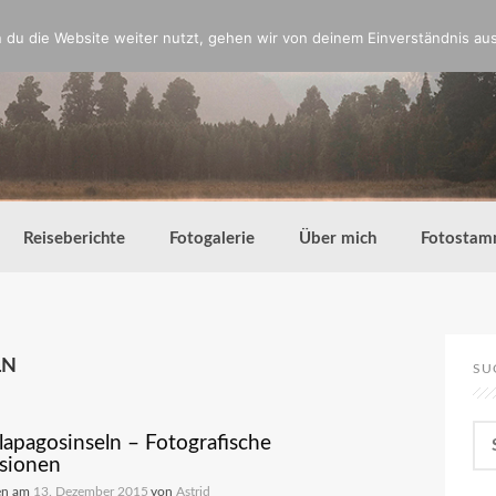
du die Website weiter nutzt, gehen wir von deinem Einverständnis aus
Reiseberichte
Fotogalerie
Über mich
Fotostam
LN
SU
Su
lapagosinseln – Fotografische
nac
sionen
en am
13. Dezember 2015
von
Astrid