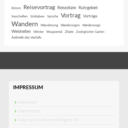
Reisevortrag
Reisezitate
Ruhrgebiet
Reisen
Vortrag
Vorträge
Seychellen
Simbabwe
Sprüche
Wandern
Wanderung
Wanderungen
Wanderwege
Weisheiten
Winter
Wuppertal
Zitate
Zoologischer Garten
Ästhetik des Verfalls
IMPRESSUM
Impressum
Datenschutz
Nutzung Künstlicher Intelligenz (KI)