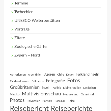
Termine
Tschechien
UNESCO Welterbestätten
Vorträge
Zitate
Zoologische Gärten
Zypern – Nord
Falklandinseln
Azoren
Aphorismen
Chile
Argentinien
Devon
Fotos
Fotografie
Falkland Inseln
Falklands
Großbritannien
Inseln
Karibik
Kleine Antillen
Landschaft
Multivisionsschau
Mexiko
Neuseeland
Osterinsel
Photos
Reise
Polynesien
Portugal
Rapa Nui
Reisebericht
Reiseberichte