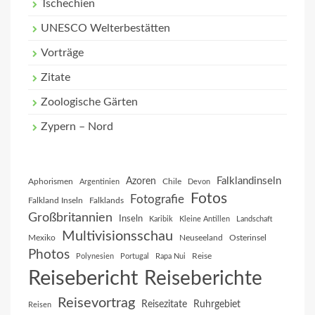
Tschechien
UNESCO Welterbestätten
Vorträge
Zitate
Zoologische Gärten
Zypern – Nord
Falklandinseln
Azoren
Aphorismen
Chile
Argentinien
Devon
Fotos
Fotografie
Falkland Inseln
Falklands
Großbritannien
Inseln
Karibik
Kleine Antillen
Landschaft
Multivisionsschau
Mexiko
Neuseeland
Osterinsel
Photos
Reise
Polynesien
Portugal
Rapa Nui
Reisebericht
Reiseberichte
Reisevortrag
Reisezitate
Ruhrgebiet
Reisen