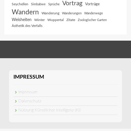
Vortrag
Vorträge
Seychellen
Simbabwe
Sprüche
Wandern
Wanderung
Wanderungen
Wanderwege
Weisheiten
Winter
Wuppertal
Zitate
Zoologischer Garten
Ästhetik des Verfalls
IMPRESSUM
Impressum
Datenschutz
Nutzung Künstlicher Intelligenz (KI)