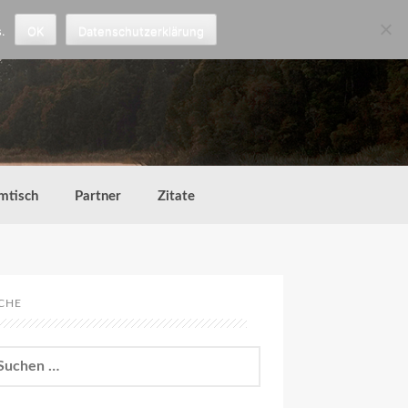
.
OK
Datenschutzerklärung
mtisch
Partner
Zitate
CHE
chen
h: