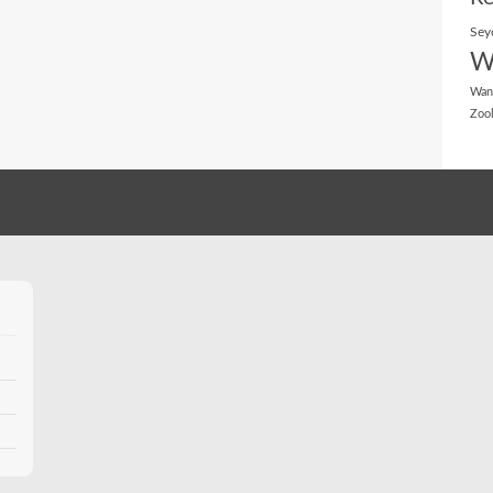
Sey
W
Wan
Zoo