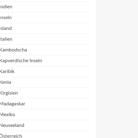
Indien
Inseln
Island
Italien
Kambodscha
Kapverdische Inseln
Karibik
Kenia
Kirgisien
Madagaskar
Mexiko
Neuseeland
Österreich