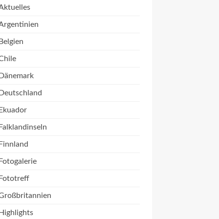
Aktuelles
Argentinien
Belgien
Chile
Dänemark
Deutschland
Ekuador
Falklandinseln
Finnland
Fotogalerie
Fototreff
Großbritannien
Highlights