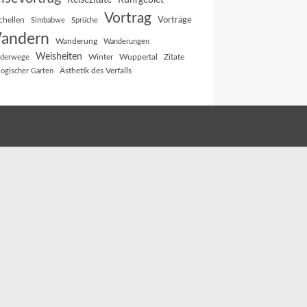
Reisezitate
Ruhrgebiet
Vortrag
Vorträge
chellen
Simbabwe
Sprüche
andern
Wanderung
Wanderungen
Weisheiten
Winter
Wuppertal
Zitate
derwege
Ästhetik des Verfalls
logischer Garten