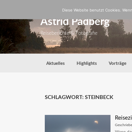
Zum
Inhalt
Diese Website benutzt Cookies. Wenn 
springen
Astrid Padberg
Reiseberichte & Fotografie
Aktuelles
Highlights
Vorträge
SCHLAGWORT:
STEINBECK
Reisezi
Geschrieb