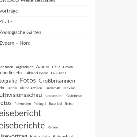
UNESCO Welterbestätten
Vorträge
Zitate
Zoologische Gärten
Zypern – Nord
Azoren
orismen
Chile
Argentinien
Devon
klandinseln
Falkland Inseln
Falklands
Fotos
Großbritannien
tografie
eln
Mexiko
Karibik
Kleine Antillen
Landschaft
ltivisionsschau
Neuseeland
Osterinsel
otos
Reise
Polynesien
Portugal
Rapa Nui
eisebericht
eiseberichte
Reisen
isevortrag