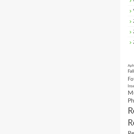
Aph
Fal
Fo
Ins
Mu
Ph
R
R
Re