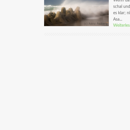
Wenn das
schal und
es klar; 
Asa...
Weiterle