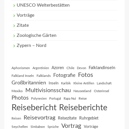
UNESCO Welterbestätten
Vorträge
Zitate
Zoologische Gärten
Zypern – Nord
Falklandinseln
Azoren
Aphorismen
Chile
Argentinien
Devon
Fotos
Fotografie
Falkland Inseln
Falklands
Großbritannien
Inseln
Karibik
Kleine Antillen
Landschaft
Multivisionsschau
Mexiko
Neuseeland
Osterinsel
Photos
Reise
Polynesien
Portugal
Rapa Nui
Reisebericht
Reiseberichte
Reisevortrag
Reisezitate
Ruhrgebiet
Reisen
Vortrag
Vorträge
Seychellen
Simbabwe
Sprüche