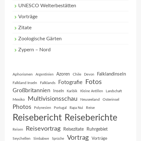
UNESCO Welterbestätten
Vorträge
Zitate
Zoologische Gärten
Zypern – Nord
Falklandinseln
Azoren
Aphorismen
Chile
Argentinien
Devon
Fotos
Fotografie
Falkland Inseln
Falklands
Großbritannien
Inseln
Karibik
Kleine Antillen
Landschaft
Multivisionsschau
Mexiko
Neuseeland
Osterinsel
Photos
Reise
Polynesien
Portugal
Rapa Nui
Reisebericht
Reiseberichte
Reisevortrag
Reisezitate
Ruhrgebiet
Reisen
Vortrag
Vorträge
Seychellen
Simbabwe
Sprüche