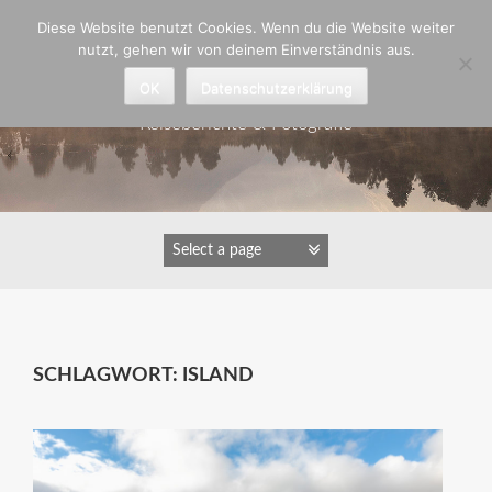
Zum
Diese Website benutzt Cookies. Wenn du die Website weiter
Inhalt
nutzt, gehen wir von deinem Einverständnis aus.
springen
Astrid Padberg
OK
Datenschutzerklärung
Reiseberichte & Fotografie
SCHLAGWORT:
ISLAND