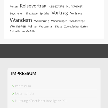
Reisevortrag
Reisezitate
Ruhrgebiet
Reisen
Vortrag
Vorträge
Seychellen
Simbabwe
Sprüche
Wandern
Wanderung
Wanderungen
Wanderwege
Weisheiten
Winter
Wuppertal
Zitate
Zoologischer Garten
Ästhetik des Verfalls
IMPRESSUM
Impressum
Datenschutz
Nutzung Künstlicher Intelligenz (KI)