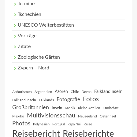
Termine
Tschechien
UNESCO Welterbestätten
Vorträge
Zitate
Zoologische Gärten
Zypern – Nord
Falklandinseln
Azoren
Aphorismen
Chile
Argentinien
Devon
Fotos
Fotografie
Falkland Inseln
Falklands
Großbritannien
Inseln
Karibik
Kleine Antillen
Landschaft
Multivisionsschau
Mexiko
Neuseeland
Osterinsel
Photos
Reise
Polynesien
Portugal
Rapa Nui
Reisebericht
Reiseberichte