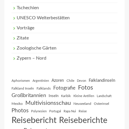
Tschechien
UNESCO Welterbestätten
Vorträge
Zitate
Zoologische Gärten
Zypern – Nord
Falklandinseln
Azoren
Aphorismen
Chile
Argentinien
Devon
Fotos
Fotografie
Falkland Inseln
Falklands
Großbritannien
Inseln
Karibik
Kleine Antillen
Landschaft
Multivisionsschau
Mexiko
Neuseeland
Osterinsel
Photos
Reise
Polynesien
Portugal
Rapa Nui
Reisebericht
Reiseberichte