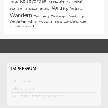
Reisevortrag
Reisezitate
Ruhrgebiet
Reisen
Vortrag
Vorträge
Seychellen
Simbabwe
Sprüche
Wandern
Wanderung
Wanderungen
Wanderwege
Weisheiten
Winter
Wuppertal
Zitate
Zoologischer Garten
Ästhetik des Verfalls
IMPRESSUM
Impressum
Datenschutz
Nutzung Künstlicher Intelligenz (KI)