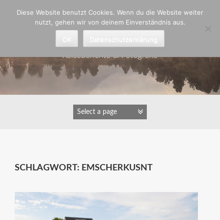
Zum
Diese Website benutzt Cookies. Wenn du die Website weiter
Inhalt
nutzt, gehen wir von deinem Einverständnis aus.
springen
Astrid Padberg
OK
Datenschutzerklärung
Reiseberichte & Fotografie
SCHLAGWORT:
EMSCHERKUSNT