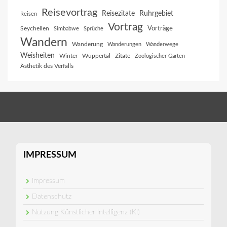
Reisevortrag
Reisezitate
Ruhrgebiet
Reisen
Vortrag
Vorträge
Seychellen
Simbabwe
Sprüche
Wandern
Wanderung
Wanderungen
Wanderwege
Weisheiten
Winter
Wuppertal
Zitate
Zoologischer Garten
Ästhetik des Verfalls
IMPRESSUM
Impressum
Datenschutz
Nutzung Künstlicher Intelligenz (KI)