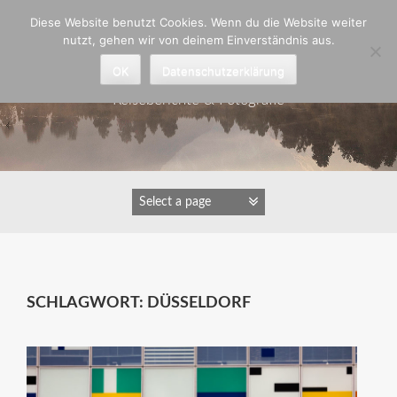
Zum
Diese Website benutzt Cookies. Wenn du die Website weiter
Inhalt
nutzt, gehen wir von deinem Einverständnis aus.
springen
Astrid Padberg
OK
Datenschutzerklärung
Reiseberichte & Fotografie
SCHLAGWORT:
DÜSSELDORF