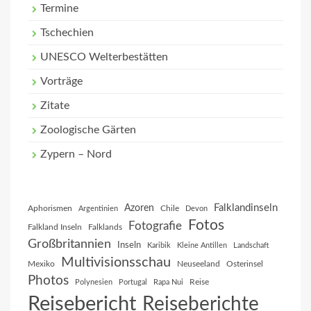
Termine
Tschechien
UNESCO Welterbestätten
Vorträge
Zitate
Zoologische Gärten
Zypern – Nord
Falklandinseln
Azoren
Aphorismen
Chile
Argentinien
Devon
Fotos
Fotografie
Falkland Inseln
Falklands
Großbritannien
Inseln
Karibik
Kleine Antillen
Landschaft
Multivisionsschau
Mexiko
Neuseeland
Osterinsel
Photos
Reise
Polynesien
Portugal
Rapa Nui
Reisebericht
Reiseberichte