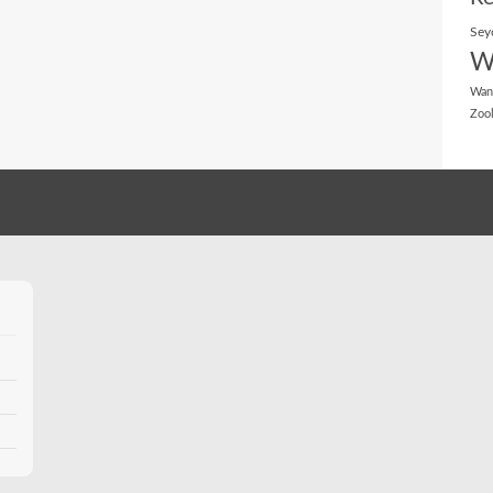
Sey
W
Wan
Zoo