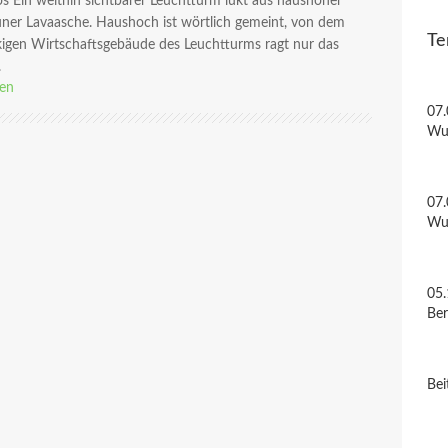
s Ein weithin sichtbarer Leuchtturm lukt aus haushoher
uner Lavaasche. Haushoch ist wörtlich gemeint, von dem
Te
kigen Wirtschaftsgebäude des Leuchtturms ragt nur das
.
sen
07.
Wu
07.
Wu
05.
Be
Bei