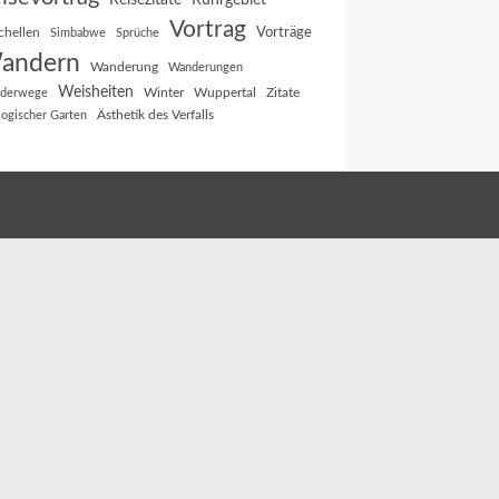
Reisezitate
Ruhrgebiet
Vortrag
Vorträge
chellen
Simbabwe
Sprüche
andern
Wanderung
Wanderungen
Weisheiten
Winter
Wuppertal
Zitate
derwege
Ästhetik des Verfalls
logischer Garten