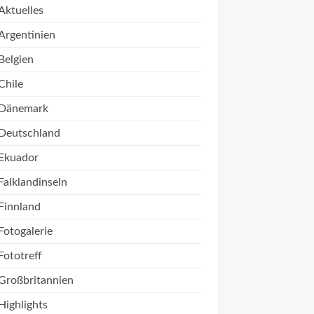
Aktuelles
Argentinien
Belgien
Chile
Dänemark
Deutschland
Ekuador
Falklandinseln
Finnland
Fotogalerie
Fototreff
Großbritannien
Highlights