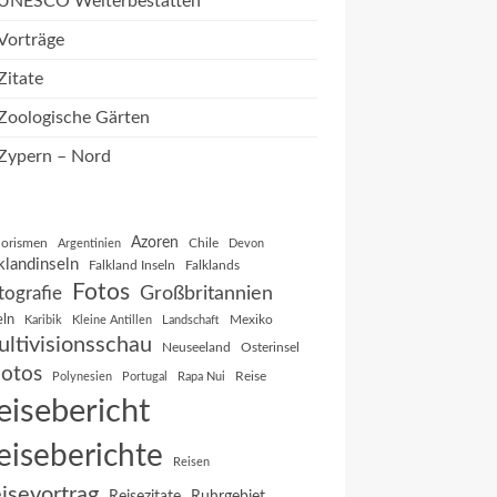
UNESCO Welterbestätten
Vorträge
Zitate
Zoologische Gärten
Zypern – Nord
Azoren
orismen
Chile
Argentinien
Devon
klandinseln
Falkland Inseln
Falklands
Fotos
Großbritannien
tografie
eln
Mexiko
Karibik
Kleine Antillen
Landschaft
ltivisionsschau
Neuseeland
Osterinsel
otos
Reise
Polynesien
Portugal
Rapa Nui
eisebericht
eiseberichte
Reisen
isevortrag