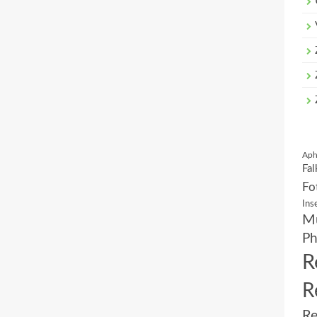
Aph
Fal
Fo
Ins
Mu
Ph
R
R
Re