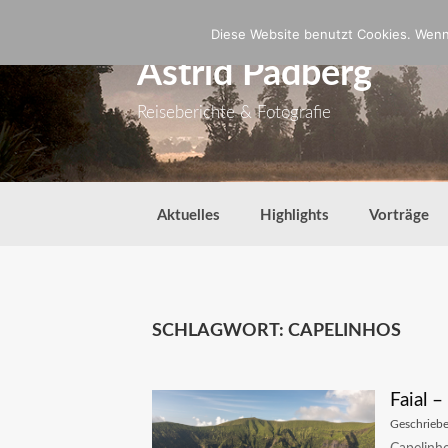
Zum
Inhalt
Diese Website benutzt Cookies. Wenn 
springen
Astrid Padberg
Reiseberichte & Fotografie
Aktuelles
Highlights
Vorträge
SCHLAGWORT:
CAPELINHOS
Faial 
Geschrieb