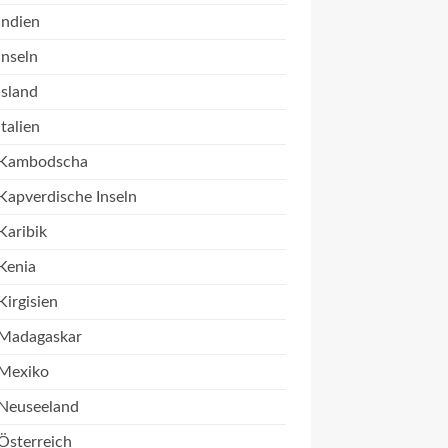
Indien
Inseln
Island
Italien
Kambodscha
Kapverdische Inseln
Karibik
Kenia
Kirgisien
Madagaskar
Mexiko
Neuseeland
Österreich