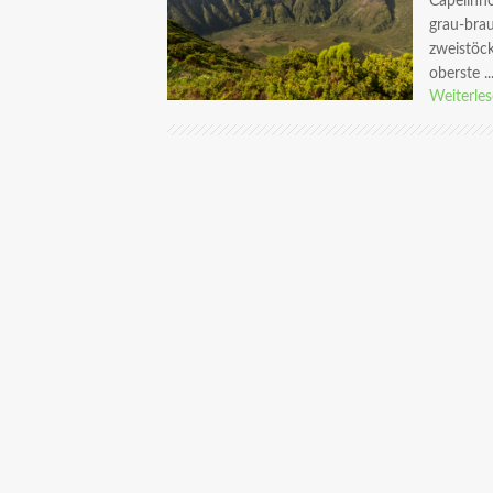
Capelinho
grau-bra
zweistöc
oberste ..
Weiterle