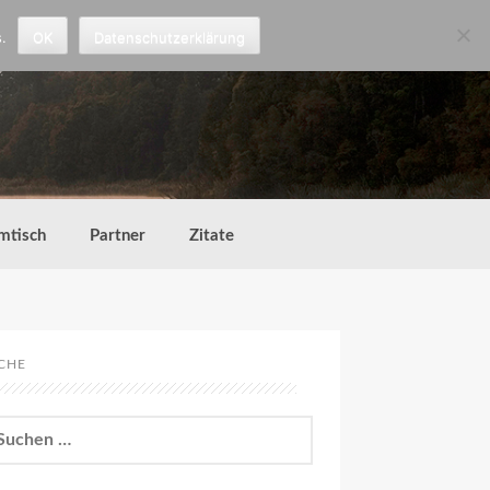
.
OK
Datenschutzerklärung
mtisch
Partner
Zitate
CHE
chen
h: