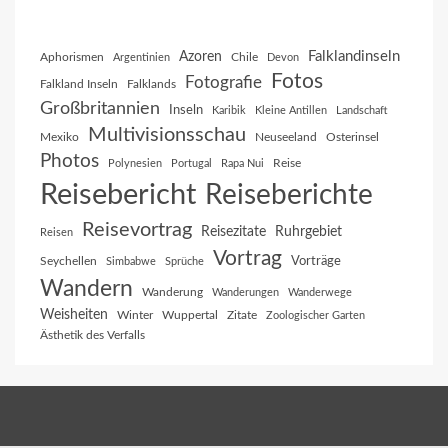
Falklandinseln
Azoren
Aphorismen
Chile
Argentinien
Devon
Fotos
Fotografie
Falkland Inseln
Falklands
Großbritannien
Inseln
Karibik
Kleine Antillen
Landschaft
Multivisionsschau
Mexiko
Neuseeland
Osterinsel
Photos
Reise
Polynesien
Portugal
Rapa Nui
Reisebericht
Reiseberichte
Reisevortrag
Reisezitate
Ruhrgebiet
Reisen
Vortrag
Vorträge
Seychellen
Simbabwe
Sprüche
Wandern
Wanderung
Wanderungen
Wanderwege
Weisheiten
Winter
Wuppertal
Zitate
Zoologischer Garten
Ästhetik des Verfalls