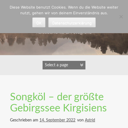
Zum
Diese Website benutzt Cookies. Wenn du die Website weiter
Inhalt
nutzt, gehen wir von deinem Einverständnis aus.
springen
Astrid Padberg
OK
Datenschutzerklärung
Reiseberichte & Fotografie
Songköl – der größte
Gebirgssee Kirgisiens
Geschrieben am
14. September 2022
von
Astrid