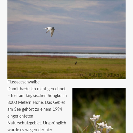
Flussseeschwalbe
Damit hatte ich nicht gerechnet
– hier am kirgisischen Songköl in
3000 Metern Höhe. Das Gebiet
am See gehört zu einem 1994
eingerichteten
Naturschutzgebiet. Ursprünglich
wurde es wegen der hier