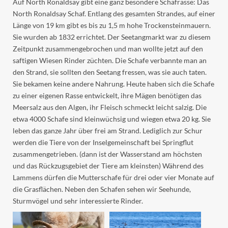
Auf North Ronaldsay gibt eine ganz besondere Schafrasse: Das
North Ronaldsay Schaf. Entlang des gesamten Strandes, auf einer
Länge von 19 km gibt es bis zu 1,5 m hohe Trockensteinmauern.
Sie wurden ab 1832 errichtet. Der Seetangmarkt war zu diesem
Zeitpunkt zusammengebrochen und man wollte jetzt auf den
saftigen Wiesen Rinder züchten. Die Schafe verbannte man an
den Strand, sie sollten den Seetang fressen, was sie auch taten.
Sie bekamen keine andere Nahrung. Heute haben sich die Schafe
zu einer eigenen Rasse entwickelt, ihre Mägen benötigen das
Meersalz aus den Algen, ihr Fleisch schmeckt leicht salzig. Die
etwa 4000 Schafe sind kleinwüchsig und wiegen etwa 20 kg. Sie
leben das ganze Jahr über frei am Strand. Lediglich zur Schur
werden die Tiere von der Inselgemeinschaft bei Springflut
zusammengetrieben. (dann ist der Wasserstand am höchsten
und das Rückzugsgebiet der Tiere am kleinsten) Während des
Lammens dürfen die Mutterschafe für drei oder vier Monate auf
die Grasflächen. Neben den Schafen sehen wir Seehunde,
Sturmvögel und sehr interessierte Rinder.