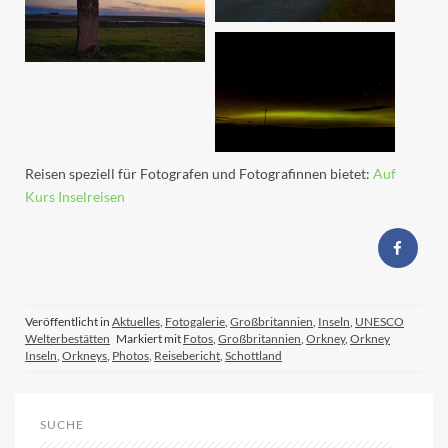
Reisen speziell für Fotografen und Fotografinnen bietet:
Auf
Kurs Inselreisen
Veröffentlicht in
Aktuelles
,
Fotogalerie
,
Großbritannien
,
Inseln
,
UNESCO
Welterbestätten
Markiert mit
Fotos
,
Großbritannien
,
Orkney
,
Orkney
Inseln
,
Orkneys
,
Photos
,
Reisebericht
,
Schottland
SUCHE