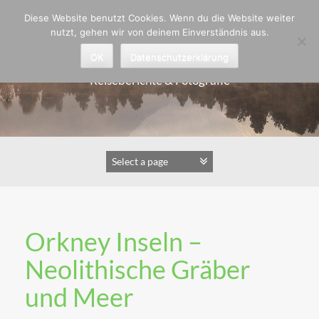
Zum
Diese Website benutzt Cookies. Wenn du die Website weiter
Inhalt
nutzt, gehen wir von deinem Einverständnis aus.
springen
Astrid Padberg
OK
Datenschutzerklärung
Reiseberichte & Fotografie
Orkney Inseln –
Neolithische Gräber
und Meer