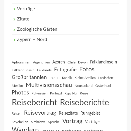
Vorträge
Zitate
Zoologische Gärten
Zypern – Nord
Falklandinseln
Azoren
Aphorismen
Chile
Argentinien
Devon
Fotos
Fotografie
Falkland Inseln
Falklands
Großbritannien
Inseln
Karibik
Kleine Antillen
Landschaft
Multivisionsschau
Mexiko
Neuseeland
Osterinsel
Photos
Reise
Polynesien
Portugal
Rapa Nui
Reisebericht
Reiseberichte
Reisevortrag
Reisezitate
Ruhrgebiet
Reisen
Vortrag
Vorträge
Seychellen
Simbabwe
Sprüche
Wandern