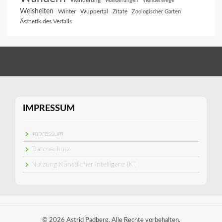
Wanderung
Wanderungen
Wanderwege
Weisheiten
Winter
Wuppertal
Zitate
Zoologischer Garten
Ästhetik des Verfalls
IMPRESSUM
Impressum
Datenschutz
Nutzung Künstlicher Intelligenz (KI)
© 2026 Astrid Padberg. Alle Rechte vorbehalten.