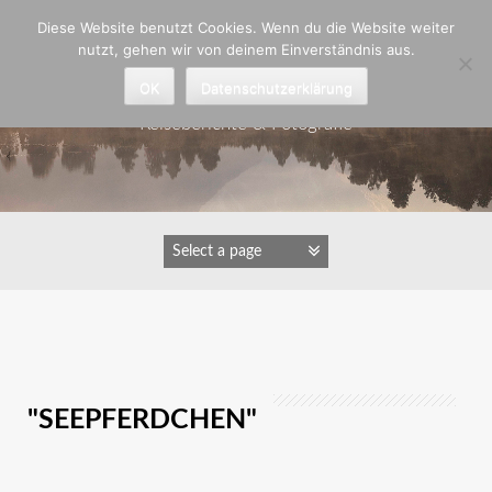
Zum
Diese Website benutzt Cookies. Wenn du die Website weiter
Inhalt
nutzt, gehen wir von deinem Einverständnis aus.
springen
Astrid Padberg
OK
Datenschutzerklärung
Reiseberichte & Fotografie
IMAGES TAGGED
"SEEPFERDCHEN"