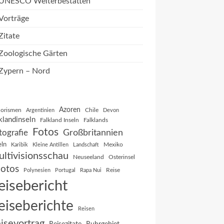
UNESCO Welterbestätten
Vorträge
Zitate
Zoologische Gärten
Zypern – Nord
Azoren
orismen
Chile
Argentinien
Devon
klandinseln
Falkland Inseln
Falklands
Fotos
Großbritannien
tografie
eln
Mexiko
Karibik
Kleine Antillen
Landschaft
ltivisionsschau
Neuseeland
Osterinsel
otos
Reise
Polynesien
Portugal
Rapa Nui
eisebericht
eiseberichte
Reisen
isevortrag