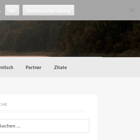
.
OK
Datenschutzerklärung
mtisch
Partner
Zitate
CHE
chen
h: