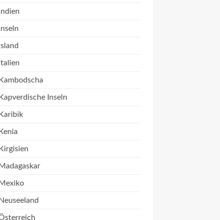
Indien
Inseln
Island
Italien
Kambodscha
Kapverdische Inseln
Karibik
Kenia
Kirgisien
Madagaskar
Mexiko
Neuseeland
Österreich