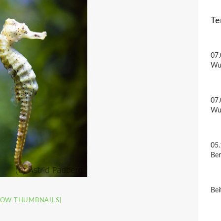
Te
07.
Wu
07.
Wu
05.
Be
Bei
HOW THUMBNAILS]