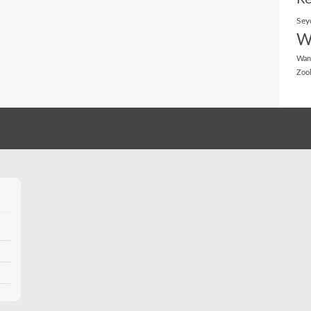
Sey
W
Wan
Zoo