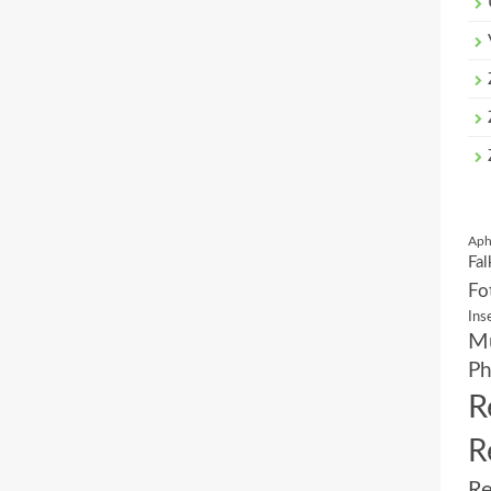
Aph
Fal
Fo
Ins
Mu
Ph
R
R
Re