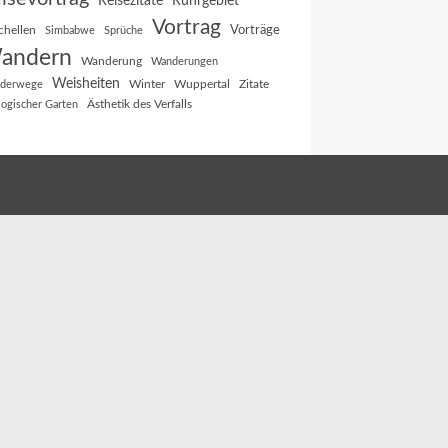
Reisezitate
Ruhrgebiet
Vortrag
Vorträge
chellen
Simbabwe
Sprüche
andern
Wanderung
Wanderungen
Weisheiten
Winter
Wuppertal
Zitate
derwege
Ästhetik des Verfalls
logischer Garten