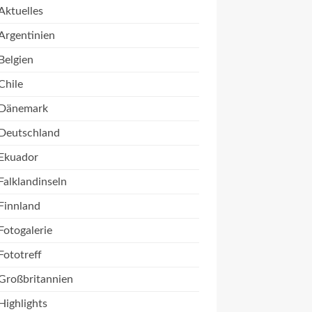
Aktuelles
Argentinien
Belgien
Chile
Dänemark
Deutschland
Ekuador
Falklandinseln
Finnland
Fotogalerie
Fototreff
Großbritannien
Highlights