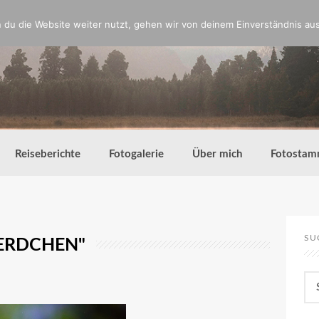
du die Website weiter nutzt, gehen wir von deinem Einverständnis aus
Reiseberichte
Fotogalerie
Über mich
Fotostam
SU
FERDCHEN"
Su
nac