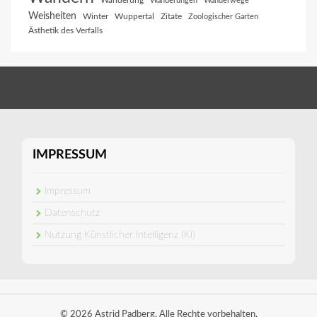
Wanderung
Wanderungen
Wanderwege
Weisheiten
Winter
Wuppertal
Zitate
Zoologischer Garten
Ästhetik des Verfalls
IMPRESSUM
Impressum
Datenschutz
Nutzung Künstlicher Intelligenz (KI)
© 2026 Astrid Padberg. Alle Rechte vorbehalten.