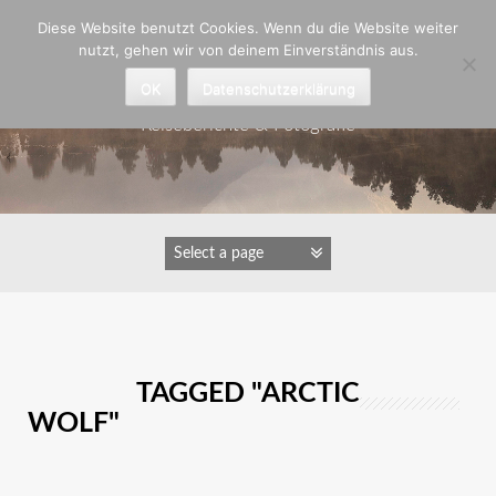
Zum
Diese Website benutzt Cookies. Wenn du die Website weiter
Inhalt
nutzt, gehen wir von deinem Einverständnis aus.
springen
Astrid Padberg
OK
Datenschutzerklärung
Reiseberichte & Fotografie
IMAGES TAGGED "ARCTIC
WOLF"