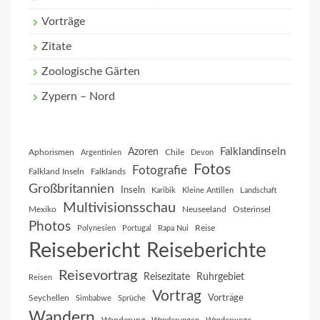
Vorträge
Zitate
Zoologische Gärten
Zypern – Nord
Falklandinseln
Azoren
Aphorismen
Chile
Argentinien
Devon
Fotos
Fotografie
Falkland Inseln
Falklands
Großbritannien
Inseln
Karibik
Kleine Antillen
Landschaft
Multivisionsschau
Mexiko
Neuseeland
Osterinsel
Photos
Reise
Polynesien
Portugal
Rapa Nui
Reisebericht
Reiseberichte
Reisevortrag
Reisezitate
Ruhrgebiet
Reisen
Vortrag
Vorträge
Seychellen
Simbabwe
Sprüche
Wandern