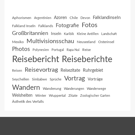
Falklandinseln
Azoren
Aphorismen
Chile
Argentinien
Devon
Fotos
Fotografie
Falkland Inseln
Falklands
Großbritannien
Inseln
Karibik
Kleine Antillen
Landschaft
Multivisionsschau
Mexiko
Neuseeland
Osterinsel
Photos
Reise
Polynesien
Portugal
Rapa Nui
Reisebericht
Reiseberichte
Reisevortrag
Reisezitate
Ruhrgebiet
Reisen
Vortrag
Vorträge
Seychellen
Simbabwe
Sprüche
Wandern
Wanderung
Wanderungen
Wanderwege
Weisheiten
Winter
Wuppertal
Zitate
Zoologischer Garten
Ästhetik des Verfalls