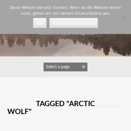
Zum
Diese Website benutzt Cookies. Wenn du die Website weiter
Inhalt
nutzt, gehen wir von deinem Einverständnis aus.
springen
Astrid Padberg
OK
Datenschutzerklärung
Reiseberichte & Fotografie
IMAGES TAGGED "ARCTIC
WOLF"