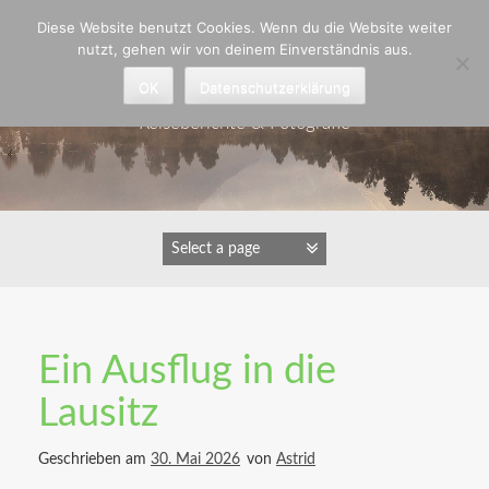
Zum
Diese Website benutzt Cookies. Wenn du die Website weiter
Inhalt
nutzt, gehen wir von deinem Einverständnis aus.
springen
Astrid Padberg
OK
Datenschutzerklärung
Reiseberichte & Fotografie
Ein Ausflug in die
Lausitz
Geschrieben am
30. Mai 2026
von
Astrid