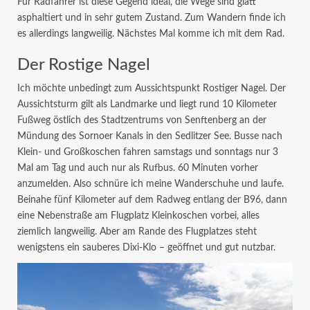
Für Radfahrer ist diese Gegend ideal, die Wege sind glatt
asphaltiert und in sehr gutem Zustand. Zum Wandern finde ich
es allerdings langweilig. Nächstes Mal komme ich mit dem Rad.
Der Rostige Nagel
Ich möchte unbedingt zum Aussichtspunkt Rostiger Nagel. Der
Aussichtsturm gilt als Landmarke und liegt rund 10 Kilometer
Fußweg östlich des Stadtzentrums von Senftenberg an der
Mündung des Sornoer Kanals in den Sedlitzer See. Busse nach
Klein- und Großkoschen fahren samstags und sonntags nur 3
Mal am Tag und auch nur als Rufbus. 60 Minuten vorher
anzumelden. Also schnüre ich meine Wanderschuhe und laufe.
Beinahe fünf Kilometer auf dem Radweg entlang der B96, dann
eine Nebenstraße am Flugplatz Kleinkoschen vorbei, alles
ziemlich langweilig. Aber am Rande des Flugplatzes steht
wenigstens ein sauberes Dixi-Klo – geöffnet und gut nutzbar.