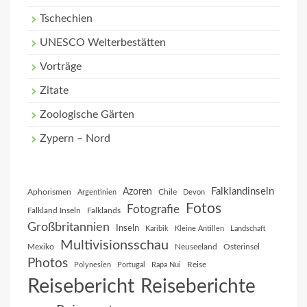
Tschechien
UNESCO Welterbestätten
Vorträge
Zitate
Zoologische Gärten
Zypern – Nord
Falklandinseln
Azoren
Aphorismen
Chile
Argentinien
Devon
Fotos
Fotografie
Falkland Inseln
Falklands
Großbritannien
Inseln
Karibik
Kleine Antillen
Landschaft
Multivisionsschau
Mexiko
Neuseeland
Osterinsel
Photos
Reise
Polynesien
Portugal
Rapa Nui
Reisebericht
Reiseberichte