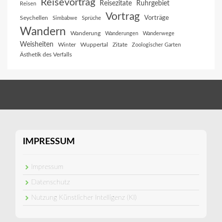
Reisevortrag
Reisezitate
Ruhrgebiet
Reisen
Vortrag
Vorträge
Seychellen
Simbabwe
Sprüche
Wandern
Wanderung
Wanderungen
Wanderwege
Weisheiten
Winter
Wuppertal
Zitate
Zoologischer Garten
Ästhetik des Verfalls
IMPRESSUM
Impressum
Datenschutz
Nutzung Künstlicher Intelligenz (KI)