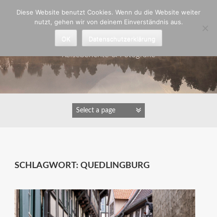
Zum
Diese Website benutzt Cookies. Wenn du die Website weiter
Inhalt
nutzt, gehen wir von deinem Einverständnis aus.
springen
Astrid Padberg
OK
Datenschutzerklärung
Reiseberichte & Fotografie
SCHLAGWORT:
QUEDLINGBURG