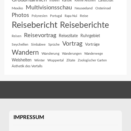
Inseln
Karibik
Kleine Antillen
Landschaft
Multivisionsschau
Mexiko
Neuseeland
Osterinsel
Photos
Reise
Polynesien
Portugal
Rapa Nui
Reisebericht
Reiseberichte
Reisevortrag
Reisezitate
Ruhrgebiet
Reisen
Vortrag
Vorträge
Seychellen
Simbabwe
Sprüche
Wandern
Wanderung
Wanderungen
Wanderwege
Weisheiten
Winter
Wuppertal
Zitate
Zoologischer Garten
Ästhetik des Verfalls
IMPRESSUM