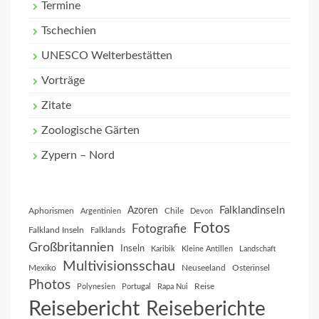
Termine
Tschechien
UNESCO Welterbestätten
Vorträge
Zitate
Zoologische Gärten
Zypern – Nord
Falklandinseln
Azoren
Aphorismen
Chile
Argentinien
Devon
Fotos
Fotografie
Falkland Inseln
Falklands
Großbritannien
Inseln
Karibik
Kleine Antillen
Landschaft
Multivisionsschau
Mexiko
Neuseeland
Osterinsel
Photos
Reise
Polynesien
Portugal
Rapa Nui
Reisebericht
Reiseberichte