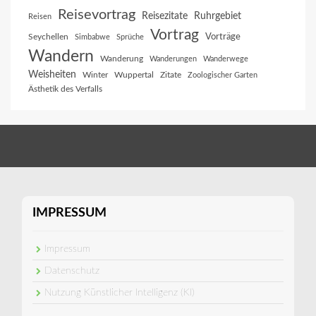
Reisevortrag
Reisezitate
Ruhrgebiet
Reisen
Vortrag
Vorträge
Seychellen
Simbabwe
Sprüche
Wandern
Wanderung
Wanderungen
Wanderwege
Weisheiten
Winter
Wuppertal
Zitate
Zoologischer Garten
Ästhetik des Verfalls
IMPRESSUM
Impressum
Datenschutz
Nutzung Künstlicher Intelligenz (KI)