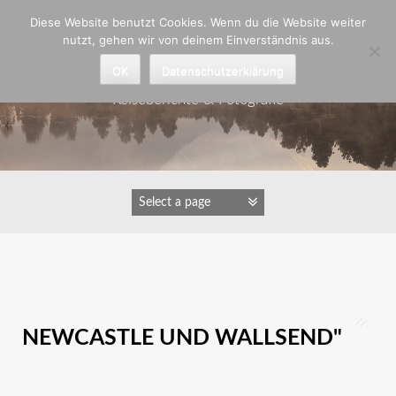
Zum
Diese Website benutzt Cookies. Wenn du die Website weiter
Inhalt
nutzt, gehen wir von deinem Einverständnis aus.
springen
Astrid Padberg
OK
Datenschutzerklärung
Reiseberichte & Fotografie
IMAGES TAGGED "ZWISCHEN
NEWCASTLE UND WALLSEND"