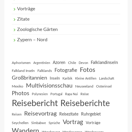
Vorträge
Zitate
Zoologische Gärten
Zypern – Nord
Falklandinseln
Azoren
Aphorismen
Chile
Argentinien
Devon
Fotos
Fotografie
Falkland Inseln
Falklands
Großbritannien
Inseln
Karibik
Kleine Antillen
Landschaft
Multivisionsschau
Mexiko
Neuseeland
Osterinsel
Photos
Reise
Polynesien
Portugal
Rapa Nui
Reisebericht
Reiseberichte
Reisevortrag
Reisezitate
Ruhrgebiet
Reisen
Vortrag
Vorträge
Seychellen
Simbabwe
Sprüche
Wandern