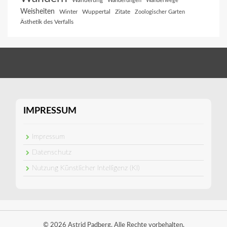
Wanderung
Wanderungen
Wanderwege
Weisheiten
Winter
Wuppertal
Zitate
Zoologischer Garten
Ästhetik des Verfalls
IMPRESSUM
Impressum
Datenschutz
Nutzung Künstlicher Intelligenz (KI)
© 2026 Astrid Padberg. Alle Rechte vorbehalten.