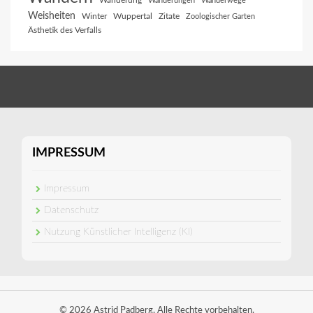
Wanderung
Wanderungen
Wanderwege
Weisheiten
Winter
Wuppertal
Zitate
Zoologischer Garten
Ästhetik des Verfalls
IMPRESSUM
Impressum
Datenschutz
Nutzung Künstlicher Intelligenz (KI)
© 2026 Astrid Padberg. Alle Rechte vorbehalten.