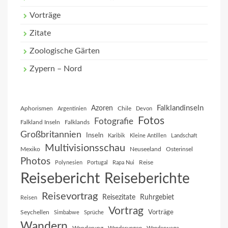
Vorträge
Zitate
Zoologische Gärten
Zypern – Nord
Falklandinseln
Azoren
Aphorismen
Chile
Argentinien
Devon
Fotos
Fotografie
Falkland Inseln
Falklands
Großbritannien
Inseln
Karibik
Kleine Antillen
Landschaft
Multivisionsschau
Mexiko
Neuseeland
Osterinsel
Photos
Reise
Polynesien
Portugal
Rapa Nui
Reisebericht
Reiseberichte
Reisevortrag
Reisezitate
Ruhrgebiet
Reisen
Vortrag
Vorträge
Seychellen
Simbabwe
Sprüche
Wandern