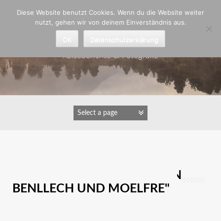
Zum
Diese Website benutzt Cookies. Wenn du die Website weiter
Inhalt
nutzt, gehen wir von deinem Einverständnis aus.
springen
Astrid Padberg
OK
Datenschutzerklärung
Reiseberichte & Fotografie
IMAGES TAGGED "ZWISCHEN
BENLLECH UND MOELFRE"