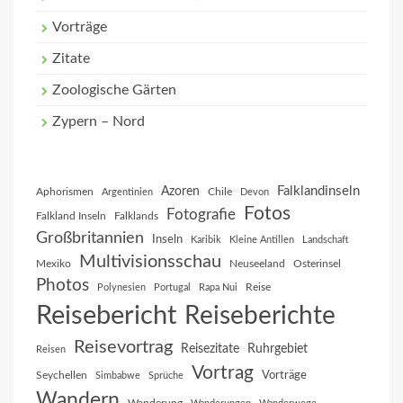
Vorträge
Zitate
Zoologische Gärten
Zypern – Nord
Falklandinseln
Azoren
Aphorismen
Chile
Argentinien
Devon
Fotos
Fotografie
Falkland Inseln
Falklands
Großbritannien
Inseln
Karibik
Kleine Antillen
Landschaft
Multivisionsschau
Mexiko
Neuseeland
Osterinsel
Photos
Reise
Polynesien
Portugal
Rapa Nui
Reisebericht
Reiseberichte
Reisevortrag
Reisezitate
Ruhrgebiet
Reisen
Vortrag
Vorträge
Seychellen
Simbabwe
Sprüche
Wandern