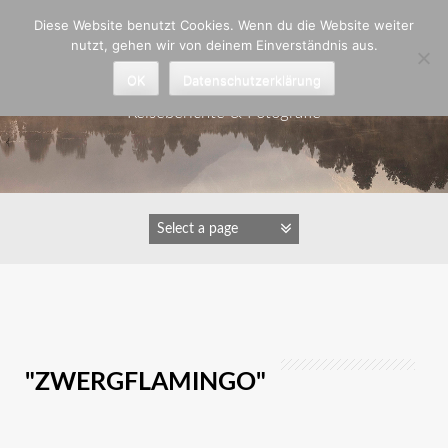
Zum
Diese Website benutzt Cookies. Wenn du die Website weiter
Inhalt
nutzt, gehen wir von deinem Einverständnis aus.
springen
Astrid Padberg
OK
Datenschutzerklärung
Reiseberichte & Fotografie
IMAGES TAGGED
"ZWERGFLAMINGO"