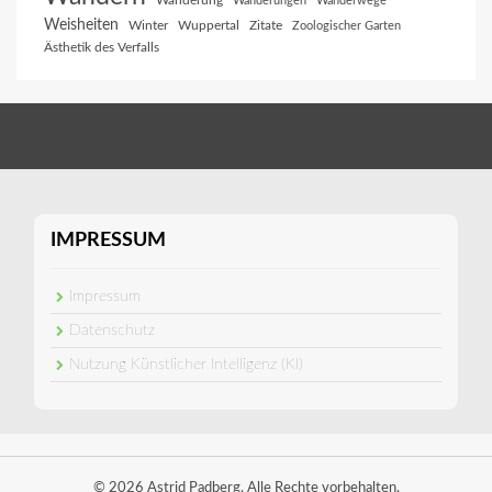
Wanderung
Wanderungen
Wanderwege
Weisheiten
Winter
Wuppertal
Zitate
Zoologischer Garten
Ästhetik des Verfalls
IMPRESSUM
Impressum
Datenschutz
Nutzung Künstlicher Intelligenz (KI)
© 2026 Astrid Padberg. Alle Rechte vorbehalten.