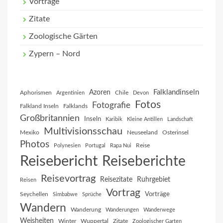
Vorträge
Zitate
Zoologische Gärten
Zypern – Nord
Falklandinseln
Azoren
Aphorismen
Chile
Argentinien
Devon
Fotos
Fotografie
Falkland Inseln
Falklands
Großbritannien
Inseln
Karibik
Kleine Antillen
Landschaft
Multivisionsschau
Mexiko
Neuseeland
Osterinsel
Photos
Reise
Polynesien
Portugal
Rapa Nui
Reisebericht
Reiseberichte
Reisevortrag
Reisezitate
Ruhrgebiet
Reisen
Vortrag
Vorträge
Seychellen
Simbabwe
Sprüche
Wandern
Wanderung
Wanderungen
Wanderwege
Weisheiten
Winter
Wuppertal
Zitate
Zoologischer Garten