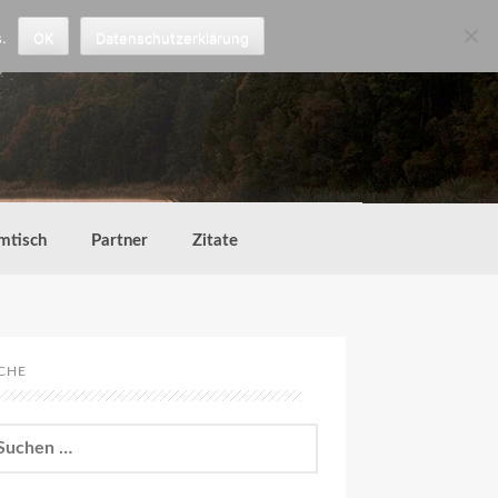
.
OK
Datenschutzerklärung
mtisch
Partner
Zitate
CHE
chen
h: