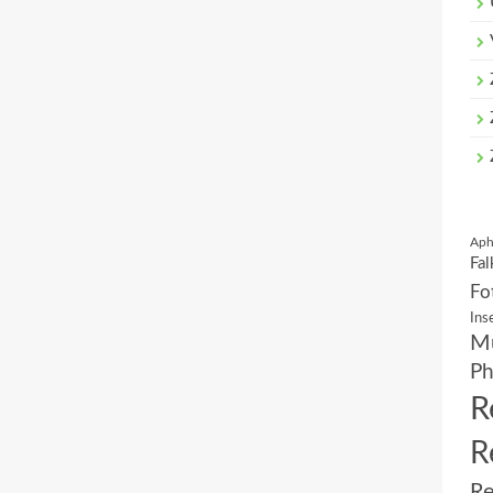
Aph
Fal
Fo
Ins
Mu
Ph
R
R
Re