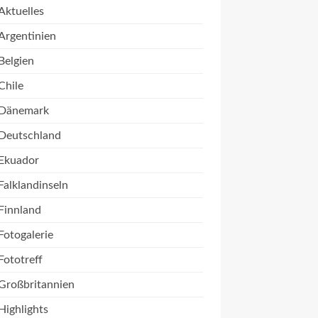
Aktuelles
Argentinien
Belgien
Chile
Dänemark
Deutschland
Ekuador
Falklandinseln
Finnland
Fotogalerie
Fototreff
Großbritannien
Highlights