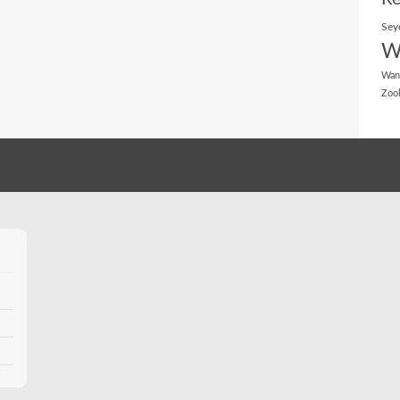
Sey
W
Wan
Zoo