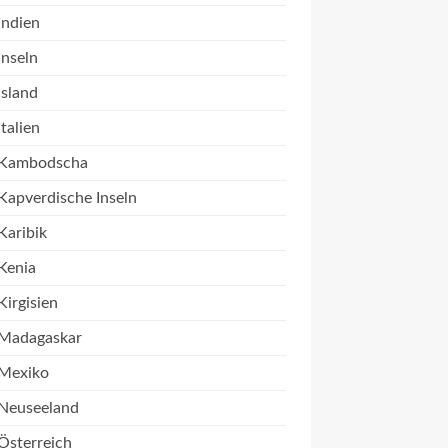
Indien
Inseln
Island
Italien
Kambodscha
Kapverdische Inseln
Karibik
Kenia
Kirgisien
Madagaskar
Mexiko
Neuseeland
Österreich