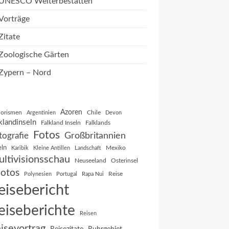
UNESCO Welterbestätten
Vorträge
Zitate
Zoologische Gärten
Zypern – Nord
Azoren
orismen
Chile
Argentinien
Devon
klandinseln
Falkland Inseln
Falklands
Fotos
Großbritannien
tografie
eln
Mexiko
Karibik
Kleine Antillen
Landschaft
ltivisionsschau
Neuseeland
Osterinsel
otos
Reise
Polynesien
Portugal
Rapa Nui
eisebericht
eiseberichte
Reisen
isevortrag