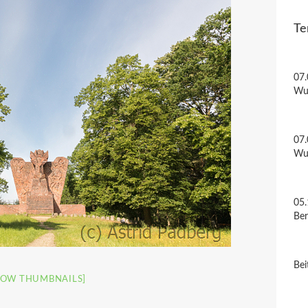
Te
07.
Wu
07.
Wu
05.
Be
Bei
HOW THUMBNAILS]