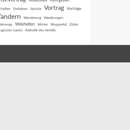
Reisezitate
Ruhrgebiet
Vortrag
Vorträge
chellen
Simbabwe
Sprüche
andern
Wanderung
Wanderungen
Weisheiten
Winter
Wuppertal
Zitate
derwege
Ästhetik des Verfalls
logischer Garten