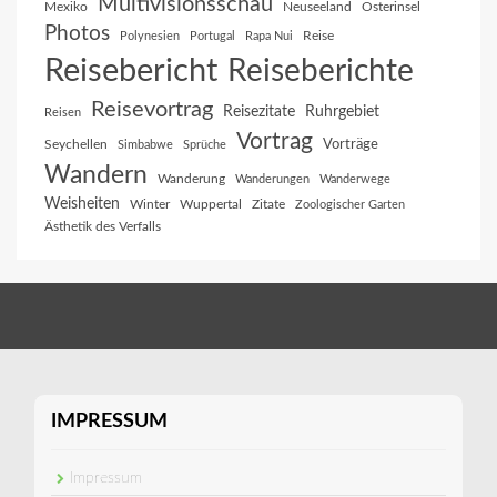
Multivisionsschau
Mexiko
Neuseeland
Osterinsel
Photos
Reise
Polynesien
Portugal
Rapa Nui
Reisebericht
Reiseberichte
Reisevortrag
Reisezitate
Ruhrgebiet
Reisen
Vortrag
Vorträge
Seychellen
Simbabwe
Sprüche
Wandern
Wanderung
Wanderungen
Wanderwege
Weisheiten
Winter
Wuppertal
Zitate
Zoologischer Garten
Ästhetik des Verfalls
IMPRESSUM
Impressum