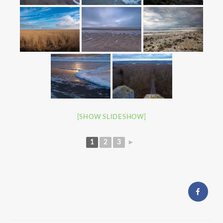
[SHOW SLIDESHOW]
1
2
3
►