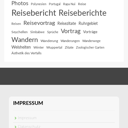
Photos
Reise
Polynesien
Portugal
Rapa Nui
Reisebericht
Reiseberichte
Reisevortrag
Reisezitate
Ruhrgebiet
Reisen
Vortrag
Vorträge
Seychellen
Simbabwe
Sprüche
Wandern
Wanderung
Wanderungen
Wanderwege
Weisheiten
Winter
Wuppertal
Zitate
Zoologischer Garten
Ästhetik des Verfalls
IMPRESSUM
Impressum
Datenschutz