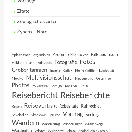
Vorträge
Zitate
Zoologische Gärten
Zypern – Nord
Falklandinseln
Azoren
Aphorismen
Chile
Argentinien
Devon
Fotos
Fotografie
Falkland Inseln
Falklands
Großbritannien
Inseln
Karibik
Kleine Antillen
Landschaft
Multivisionsschau
Mexiko
Neuseeland
Osterinsel
Photos
Reise
Polynesien
Portugal
Rapa Nui
Reisebericht
Reiseberichte
Reisevortrag
Reisezitate
Ruhrgebiet
Reisen
Vortrag
Vorträge
Seychellen
Simbabwe
Sprüche
Wandern
Wanderung
Wanderungen
Wanderwege
Weisheiten
Winter
Wuppertal
Zitate
Zoologischer Garten