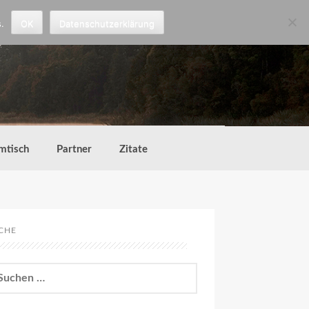
.
OK
Datenschutzerklärung
mtisch
Partner
Zitate
CHE
chen
h: