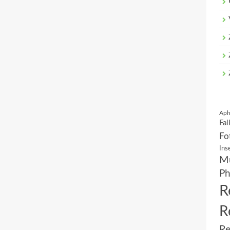
Aph
Fal
Fo
Ins
Mu
Ph
R
R
Re