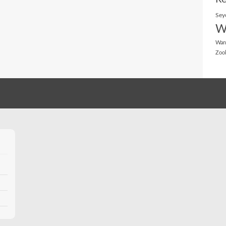
Sey
W
Wan
Zoo