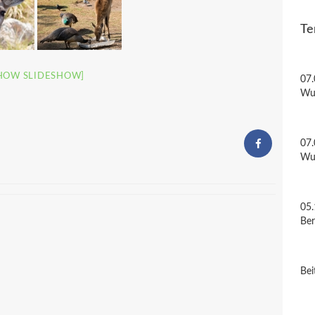
Te
HOW SLIDESHOW]
07.
Wu
07.
Wu
05.
Be
Bei