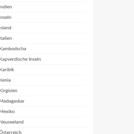
Indien
Inseln
Island
Italien
Kambodscha
Kapverdische Inseln
Karibik
Kenia
Kirgisien
Madagaskar
Mexiko
Neuseeland
Österreich