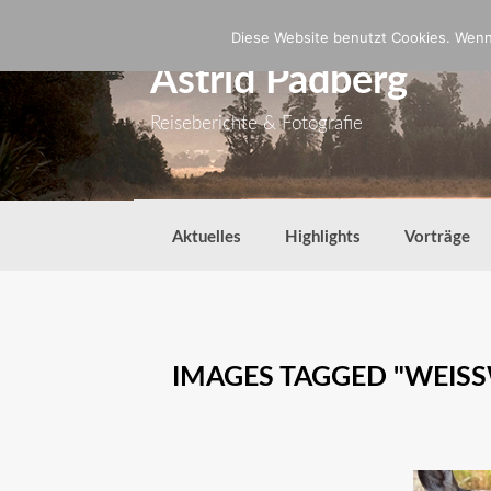
Zum
Inhalt
Diese Website benutzt Cookies. Wenn 
springen
Astrid Padberg
Reiseberichte & Fotografie
Aktuelles
Highlights
Vorträge
IMAGES TAGGED "WEISS