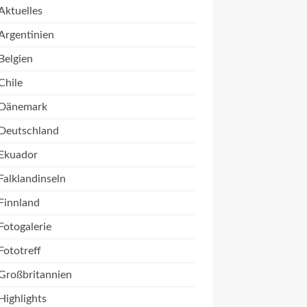
Aktuelles
Argentinien
Belgien
Chile
Dänemark
Deutschland
Ekuador
Falklandinseln
Finnland
Fotogalerie
Fototreff
Großbritannien
Highlights