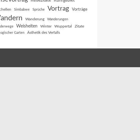
Reisezitate
Ruhrgebiet
Vortrag
Vorträge
chellen
Simbabwe
Sprüche
andern
Wanderung
Wanderungen
Weisheiten
Winter
Wuppertal
Zitate
derwege
Ästhetik des Verfalls
logischer Garten