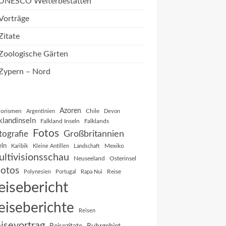
UNESCO Welterbestätten
Vorträge
Zitate
Zoologische Gärten
Zypern – Nord
Azoren
orismen
Chile
Argentinien
Devon
klandinseln
Falkland Inseln
Falklands
Fotos
Großbritannien
tografie
eln
Mexiko
Karibik
Kleine Antillen
Landschaft
ltivisionsschau
Neuseeland
Osterinsel
otos
Reise
Polynesien
Portugal
Rapa Nui
eisebericht
eiseberichte
Reisen
isevortrag