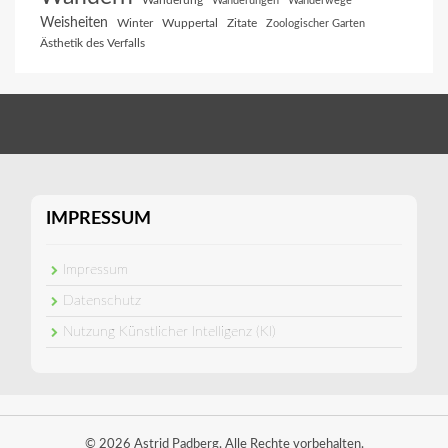
Wanderung
Wanderungen
Wanderwege
Weisheiten
Winter
Wuppertal
Zitate
Zoologischer Garten
Ästhetik des Verfalls
IMPRESSUM
Impressum
Datenschutz
Nutzung Künstlicher Intelligenz (KI)
© 2026 Astrid Padberg. Alle Rechte vorbehalten.