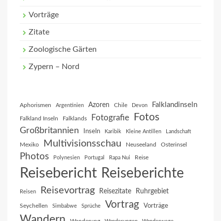
Vorträge
Zitate
Zoologische Gärten
Zypern – Nord
Falklandinseln
Azoren
Aphorismen
Chile
Argentinien
Devon
Fotos
Fotografie
Falkland Inseln
Falklands
Großbritannien
Inseln
Karibik
Kleine Antillen
Landschaft
Multivisionsschau
Mexiko
Neuseeland
Osterinsel
Photos
Reise
Polynesien
Portugal
Rapa Nui
Reisebericht
Reiseberichte
Reisevortrag
Reisezitate
Ruhrgebiet
Reisen
Vortrag
Vorträge
Seychellen
Simbabwe
Sprüche
Wandern