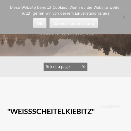
Zum
Diese Website benutzt Cookies. Wenn du die Website weiter
Inhalt
nutzt, gehen wir von deinem Einverständnis aus.
springen
Astrid Padberg
OK
Datenschutzerklärung
Reiseberichte & Fotografie
IMAGES TAGGED
"WEISSSCHEITELKIEBITZ"