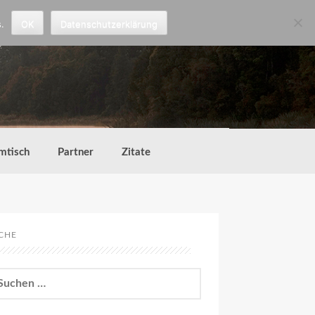
.
OK
Datenschutzerklärung
mtisch
Partner
Zitate
CHE
chen
h: