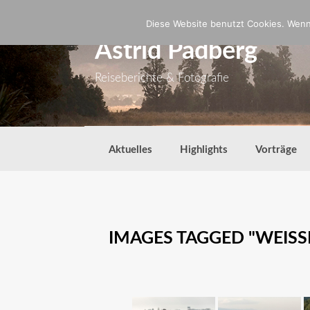
Zum
Inhalt
Diese Website benutzt Cookies. Wenn 
springen
Astrid Padberg
Reiseberichte & Fotografie
Aktuelles
Highlights
Vorträge
IMAGES TAGGED "WEISS