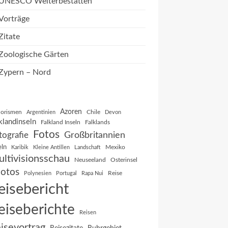
UNESCO Welterbestätten
Vorträge
Zitate
Zoologische Gärten
Zypern – Nord
Azoren
orismen
Chile
Argentinien
Devon
klandinseln
Falkland Inseln
Falklands
Fotos
Großbritannien
tografie
eln
Mexiko
Karibik
Kleine Antillen
Landschaft
ltivisionsschau
Neuseeland
Osterinsel
otos
Reise
Polynesien
Portugal
Rapa Nui
eisebericht
eiseberichte
Reisen
isevortrag