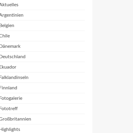
Aktuelles
Argentinien
Belgien
Chile
Dänemark
Deutschland
Ekuador
Falklandinseln
Finnland
Fotogalerie
Fototreff
Großbritannien
Highlights