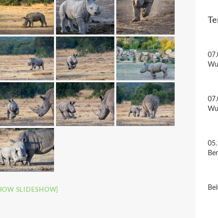
Te
07.
Wu
07.
Wu
05.
Be
Bei
HOW SLIDESHOW]