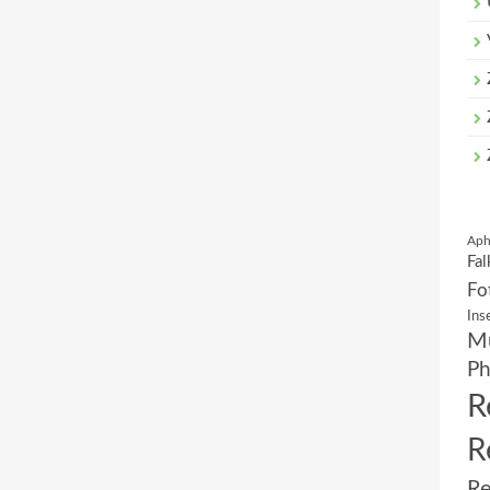
Aph
Fal
Fo
Ins
Mu
Ph
R
R
Re