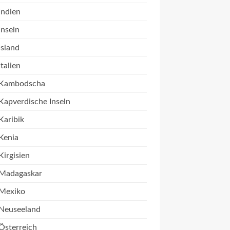
Indien
Inseln
Island
Italien
Kambodscha
Kapverdische Inseln
Karibik
Kenia
Kirgisien
Madagaskar
Mexiko
Neuseeland
Österreich