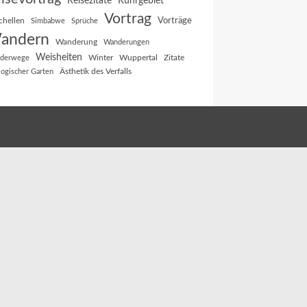
Reisezitate
Ruhrgebiet
Vortrag
Vorträge
chellen
Simbabwe
Sprüche
andern
Wanderung
Wanderungen
Weisheiten
Winter
Wuppertal
Zitate
derwege
Ästhetik des Verfalls
logischer Garten