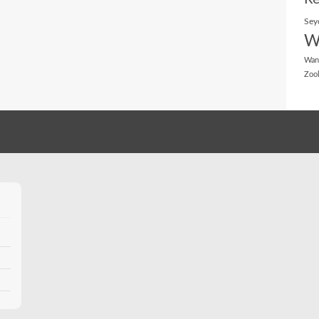
Sey
W
Wan
Zoo