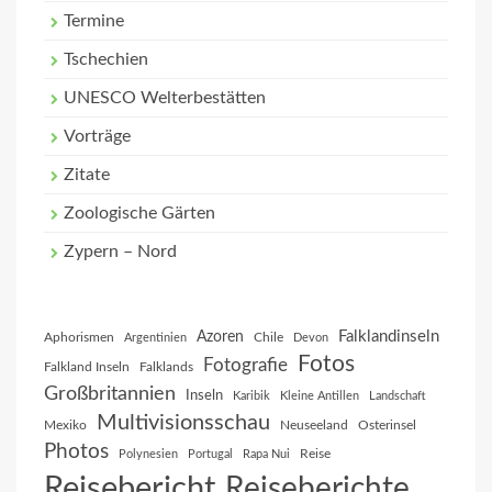
Termine
Tschechien
UNESCO Welterbestätten
Vorträge
Zitate
Zoologische Gärten
Zypern – Nord
Falklandinseln
Azoren
Aphorismen
Chile
Argentinien
Devon
Fotos
Fotografie
Falkland Inseln
Falklands
Großbritannien
Inseln
Karibik
Kleine Antillen
Landschaft
Multivisionsschau
Mexiko
Neuseeland
Osterinsel
Photos
Reise
Polynesien
Portugal
Rapa Nui
Reisebericht
Reiseberichte