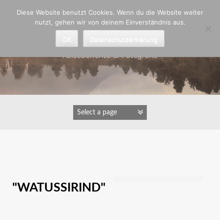
Zum
Diese Website benutzt Cookies. Wenn du die Website weiter
Inhalt
nutzt, gehen wir von deinem Einverständnis aus.
springen
Astrid Padberg
OK
Datenschutzerklärung
Reiseberichte & Fotografie
IMAGES TAGGED
"WATUSSIRIND"