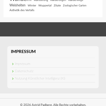
Wanderung
Wanderungen
Wanderwege
Weisheiten
Winter
Wuppertal
Zitate
Zoologischer Garten
Ästhetik des Verfalls
IMPRESSUM
Impressum
Datenschutz
Nutzung Künstlicher Intelligenz (KI)
© 2026 Astrid Padberg. Alle Rechte vorbehalten.