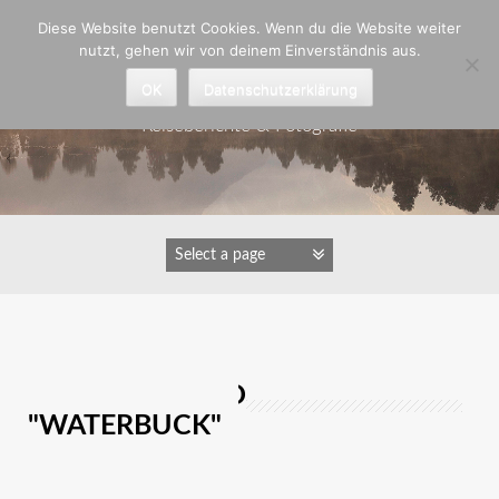
Zum
Diese Website benutzt Cookies. Wenn du die Website weiter
Inhalt
nutzt, gehen wir von deinem Einverständnis aus.
springen
Astrid Padberg
OK
Datenschutzerklärung
Reiseberichte & Fotografie
IMAGES TAGGED
"WATERBUCK"