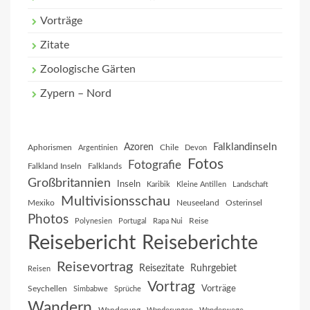
Vorträge
Zitate
Zoologische Gärten
Zypern – Nord
Falklandinseln
Azoren
Aphorismen
Chile
Argentinien
Devon
Fotos
Fotografie
Falkland Inseln
Falklands
Großbritannien
Inseln
Karibik
Kleine Antillen
Landschaft
Multivisionsschau
Mexiko
Neuseeland
Osterinsel
Photos
Reise
Polynesien
Portugal
Rapa Nui
Reisebericht
Reiseberichte
Reisevortrag
Reisezitate
Ruhrgebiet
Reisen
Vortrag
Vorträge
Seychellen
Simbabwe
Sprüche
Wandern