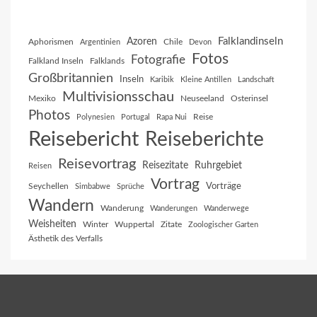
Falklandinseln
Azoren
Aphorismen
Chile
Argentinien
Devon
Fotos
Fotografie
Falkland Inseln
Falklands
Großbritannien
Inseln
Karibik
Kleine Antillen
Landschaft
Multivisionsschau
Mexiko
Neuseeland
Osterinsel
Photos
Reise
Polynesien
Portugal
Rapa Nui
Reisebericht
Reiseberichte
Reisevortrag
Reisezitate
Ruhrgebiet
Reisen
Vortrag
Vorträge
Seychellen
Simbabwe
Sprüche
Wandern
Wanderung
Wanderungen
Wanderwege
Weisheiten
Winter
Wuppertal
Zitate
Zoologischer Garten
Ästhetik des Verfalls