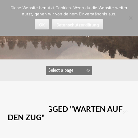
Zum
Diese Website benutzt Cookies. Wenn du die Website weiter
Inhalt
nutzt, gehen wir von deinem Einverständnis aus.
springen
Astrid Padberg
OK
Datenschutzerklärung
Reiseberichte & Fotografie
IMAGES TAGGED "WARTEN AUF
DEN ZUG"