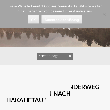
Zum
Diese Website benutzt Cookies. Wenn du die Website weiter
Inhalt
nutzt, gehen wir von deinem Einverständnis aus.
springen
Astrid Padberg
OK
Datenschutzerklärung
Reiseberichte & Fotografie
IMAGES TAGGED "WANDERWEG
VON HAKAHAU NACH
HAKAHETAU"