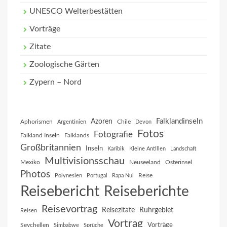
UNESCO Welterbestätten
Vorträge
Zitate
Zoologische Gärten
Zypern – Nord
Falklandinseln
Azoren
Aphorismen
Chile
Argentinien
Devon
Fotos
Fotografie
Falkland Inseln
Falklands
Großbritannien
Inseln
Karibik
Kleine Antillen
Landschaft
Multivisionsschau
Mexiko
Neuseeland
Osterinsel
Photos
Reise
Polynesien
Portugal
Rapa Nui
Reisebericht
Reiseberichte
Reisevortrag
Reisezitate
Ruhrgebiet
Reisen
Vortrag
Vorträge
Seychellen
Simbabwe
Sprüche