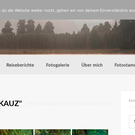
du die Website weiter nutzt, gehen wir von deinem Einverständnis aus
Reiseberichte
Fotogalerie
Über mich
Fotostam
SU
KAUZ"
Su
nac