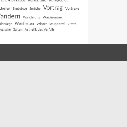
Reisezitate
Ruhrgebiet
Vortrag
Vorträge
chellen
Simbabwe
Sprüche
andern
Wanderung
Wanderungen
Weisheiten
Winter
Wuppertal
Zitate
derwege
Ästhetik des Verfalls
logischer Garten