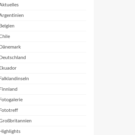
Aktuelles
Argentinien
Belgien
Chile
Dänemark
Deutschland
Ekuador
Falklandinseln
Finnland
Fotogalerie
Fototreff
Großbritannien
Highlights