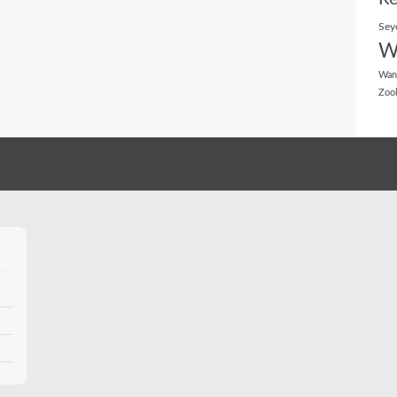
Sey
W
Wan
Zoo