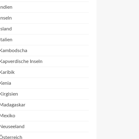
Indien
Inseln
Island
Italien
Kambodscha
Kapverdische Inseln
Karibik
Kenia
Kirgisien
Madagaskar
Mexiko
Neuseeland
Österreich