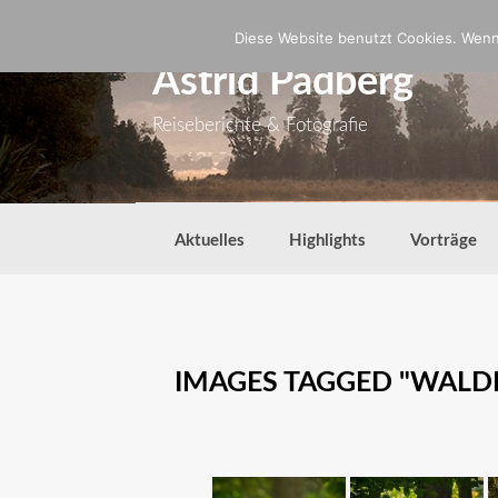
Zum
Inhalt
Diese Website benutzt Cookies. Wenn 
springen
Astrid Padberg
Reiseberichte & Fotografie
Aktuelles
Highlights
Vorträge
IMAGES TAGGED "WALD