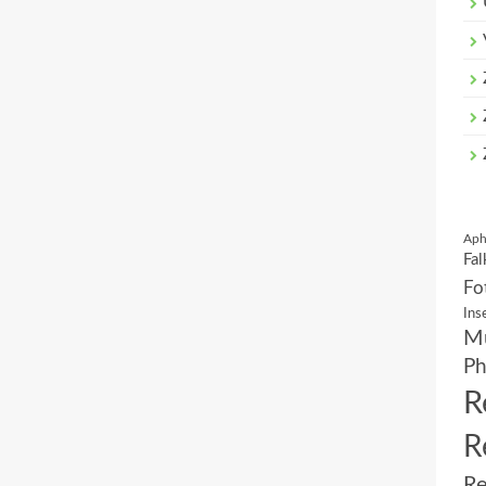
Aph
Fal
Fo
Ins
Mu
Ph
R
R
Re