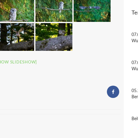
Te
07.
Wu
HOW SLIDESHOW]
07.
Wu
05.
Be
Bei