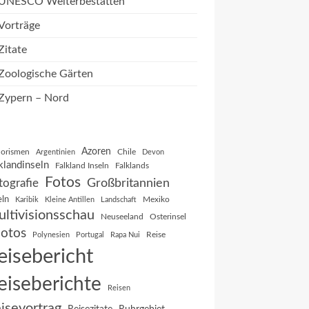
UNESCO Welterbestätten
Vorträge
Zitate
Zoologische Gärten
Zypern – Nord
Azoren
orismen
Chile
Argentinien
Devon
klandinseln
Falkland Inseln
Falklands
Fotos
Großbritannien
tografie
eln
Mexiko
Karibik
Kleine Antillen
Landschaft
ltivisionsschau
Neuseeland
Osterinsel
otos
Reise
Polynesien
Portugal
Rapa Nui
eisebericht
eiseberichte
Reisen
isevortrag