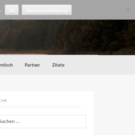
.
OK
Datenschutzerklärung
mtisch
Partner
Zitate
CHE
chen
h: