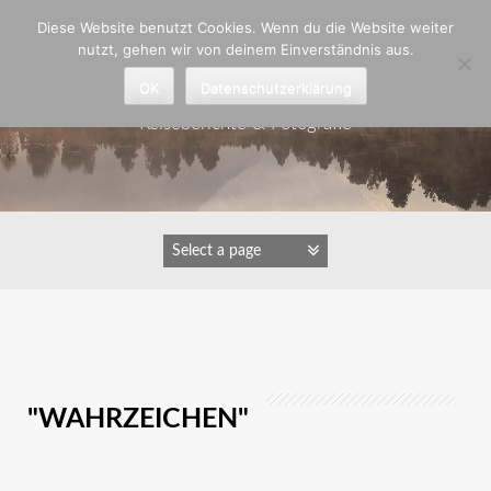
Zum
Diese Website benutzt Cookies. Wenn du die Website weiter
Inhalt
nutzt, gehen wir von deinem Einverständnis aus.
springen
Astrid Padberg
OK
Datenschutzerklärung
Reiseberichte & Fotografie
IMAGES TAGGED
"WAHRZEICHEN"