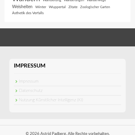
Wanderung
Wanderungen
Wanderwege
Weisheiten
Winter
Wuppertal
Zitate
Zoologischer Garten
Ästhetik des Verfalls
IMPRESSUM
Impressum
Datenschutz
Nutzung Künstlicher Intelligenz (KI)
© 2026 Astrid Padberg. Alle Rechte vorbehalten.