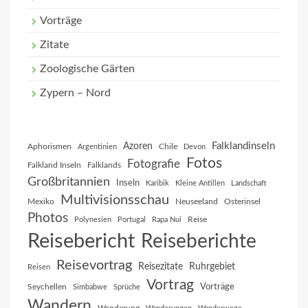
Vorträge
Zitate
Zoologische Gärten
Zypern – Nord
Falklandinseln
Azoren
Aphorismen
Chile
Argentinien
Devon
Fotos
Fotografie
Falkland Inseln
Falklands
Großbritannien
Inseln
Karibik
Kleine Antillen
Landschaft
Multivisionsschau
Mexiko
Neuseeland
Osterinsel
Photos
Reise
Polynesien
Portugal
Rapa Nui
Reisebericht
Reiseberichte
Reisevortrag
Reisezitate
Ruhrgebiet
Reisen
Vortrag
Vorträge
Seychellen
Simbabwe
Sprüche
Wandern