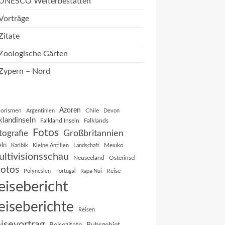
UNESCO Welterbestätten
Vorträge
Zitate
Zoologische Gärten
Zypern – Nord
Azoren
orismen
Chile
Argentinien
Devon
klandinseln
Falkland Inseln
Falklands
Fotos
Großbritannien
tografie
eln
Mexiko
Karibik
Kleine Antillen
Landschaft
ltivisionsschau
Neuseeland
Osterinsel
otos
Reise
Polynesien
Portugal
Rapa Nui
eisebericht
eiseberichte
Reisen
isevortrag