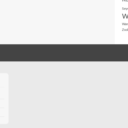
Sey
W
Wan
Zoo