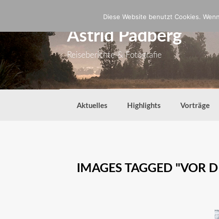
Zum
Inhalt
Diese Website benutzt Cookies. Wenn 
springen
Astrid Padberg
Reiseberichte & Fotografie
Aktuelles
Highlights
Vorträge
IMAGES TAGGED "VOR D