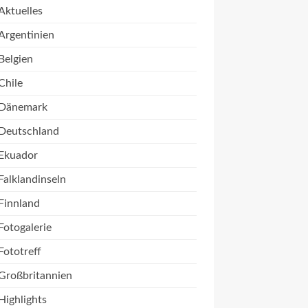
Aktuelles
Argentinien
Belgien
Chile
Dänemark
Deutschland
Ekuador
Falklandinseln
Finnland
Fotogalerie
Fototreff
Großbritannien
Highlights