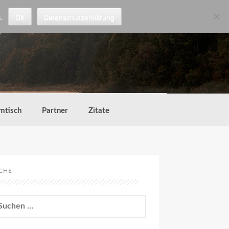
.
OK
Datenschutzerklärung
mtisch
Partner
Zitate
CHE
chen
h: