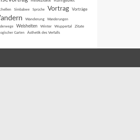
Reisezitate
Ruhrgebiet
Vortrag
Vorträge
chellen
Simbabwe
Sprüche
andern
Wanderung
Wanderungen
Weisheiten
Winter
Wuppertal
Zitate
derwege
Ästhetik des Verfalls
logischer Garten