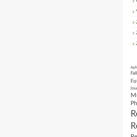
Aph
Fal
Fo
Ins
Mu
Ph
R
R
Re