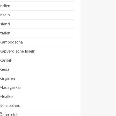
Indien
Inseln
Island
Italien
Kambodscha
Kapverdische Inseln
Karibik
Kenia
Kirgisien
Madagaskar
Mexiko
Neuseeland
Österreich