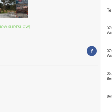
Te
HOW SLIDESHOW]
07.
Wu
07.
Wu
05.
Be
Bei