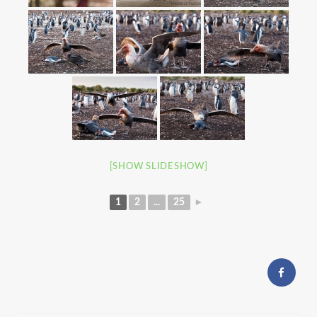
[SHOW SLIDESHOW]
1
2
...
25
►