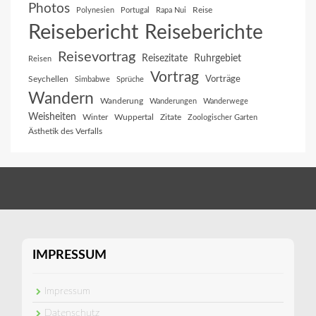
Photos
Reise
Polynesien
Portugal
Rapa Nui
Reisebericht
Reiseberichte
Reisevortrag
Reisezitate
Ruhrgebiet
Reisen
Vortrag
Vorträge
Seychellen
Simbabwe
Sprüche
Wandern
Wanderung
Wanderungen
Wanderwege
Weisheiten
Winter
Wuppertal
Zitate
Zoologischer Garten
Ästhetik des Verfalls
IMPRESSUM
Impressum
Datenschutz