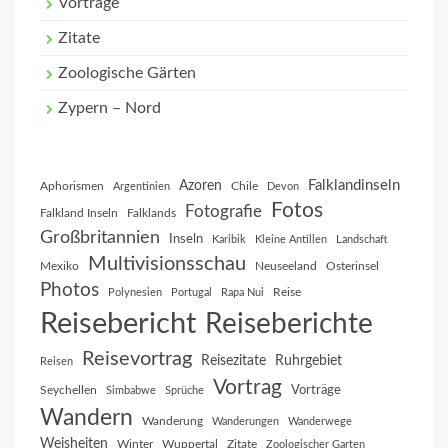
Vorträge
Zitate
Zoologische Gärten
Zypern – Nord
Falklandinseln
Azoren
Aphorismen
Chile
Argentinien
Devon
Fotos
Fotografie
Falkland Inseln
Falklands
Großbritannien
Inseln
Karibik
Kleine Antillen
Landschaft
Multivisionsschau
Mexiko
Neuseeland
Osterinsel
Photos
Reise
Polynesien
Portugal
Rapa Nui
Reisebericht
Reiseberichte
Reisevortrag
Reisezitate
Ruhrgebiet
Reisen
Vortrag
Vorträge
Seychellen
Simbabwe
Sprüche
Wandern
Wanderung
Wanderungen
Wanderwege
Weisheiten
Winter
Wuppertal
Zitate
Zoologischer Garten