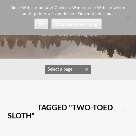
Zum
Diese Website benutzt Cookies. Wenn du die Website weiter
Inhalt
nutzt, gehen wir von deinem Einverständnis aus.
springen
Astrid Padberg
OK
Datenschutzerklärung
Reiseberichte & Fotografie
IMAGES TAGGED "TWO-TOED
SLOTH"