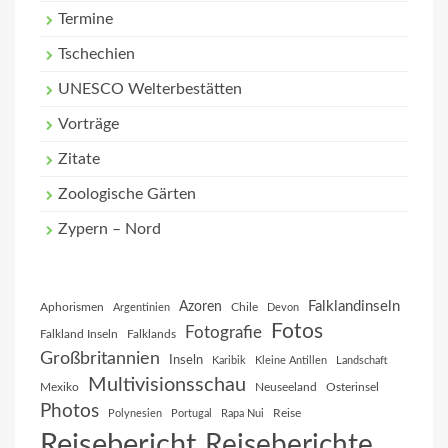
Termine
Tschechien
UNESCO Welterbestätten
Vorträge
Zitate
Zoologische Gärten
Zypern – Nord
Falklandinseln
Azoren
Aphorismen
Chile
Argentinien
Devon
Fotos
Fotografie
Falkland Inseln
Falklands
Großbritannien
Inseln
Karibik
Kleine Antillen
Landschaft
Multivisionsschau
Mexiko
Neuseeland
Osterinsel
Photos
Reise
Polynesien
Portugal
Rapa Nui
Reisebericht
Reiseberichte